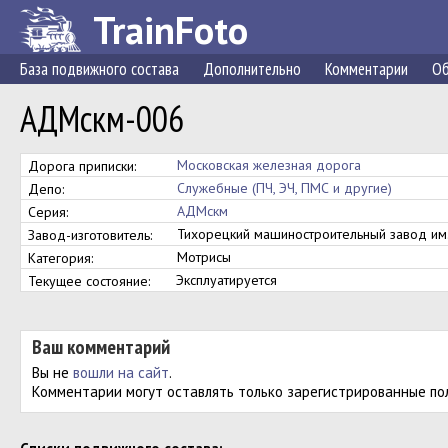
TrainFoto
База подвижного состава
Дополнительно
Комментарии
Об
АДМскм-006
Московская железная дорога
Дорога приписки:
Служебные (ПЧ, ЭЧ, ПМС и другие)
Депо:
АДМскм
Серия:
Тихорецкий машиностроительный завод им.
Завод-изготовитель:
Мотрисы
Категория:
Эксплуатируется
Текущее состояние:
Ваш комментарий
Вы не
вошли на сайт
.
Комментарии могут оставлять только зарегистрированные по