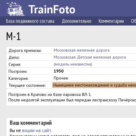
TrainFoto
База подвижного состава
Дополнительно
Комментарии
Об
М-1
Московская железная дорога
Дорога приписки:
Московская Детская железная дорога
Депо:
(модель неизвестна)
Серия:
1950
Построен:
Прочее
Категория:
Нынешнее местонахождение и судьба неи
Текущее состояние:
Построен в Кратово на базе паровоза ВЛ-1.
После недолгой эксплуатации был передан лестрансхозу Печёрско
Ваш комментарий
Вы не
вошли на сайт
.