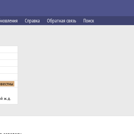
новления
Справка
Обратная связь
Поиск
звестны
й ж.д.