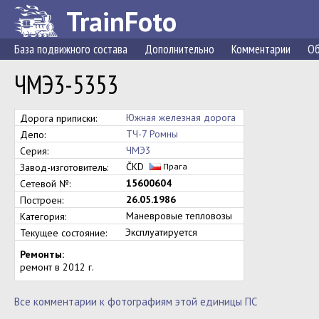
TrainFoto
База подвижного состава
Дополнительно
Комментарии
Об
ЧМЭ3-5353
Южная железная дорога
Дорога приписки:
ТЧ-7 Ромны
Депо:
ЧМЭ3
Серия:
ČKD
Завод-изготовитель:
Прага
15600604
Сетевой №:
26.05.1986
Построен:
Маневровые тепловозы
Категория:
Эксплуатируется
Текущее состояние:
Ремонты:
ремонт в 2012 г.
Все комментарии к фотографиям этой единицы ПС