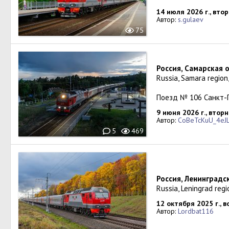
14 июля 2026 г., вто
Автор:
s.gulaev
75
Россия, Самарская 
Russia, Samara regio
Поезд № 106 Санкт-
9 июня 2026 г., втор
Автор:
CoBeTcKuU_4eJ
5
469
Россия, Ленинградс
Russia, Leningrad regi
12 октября 2025 г., 
Автор:
Lordbat116