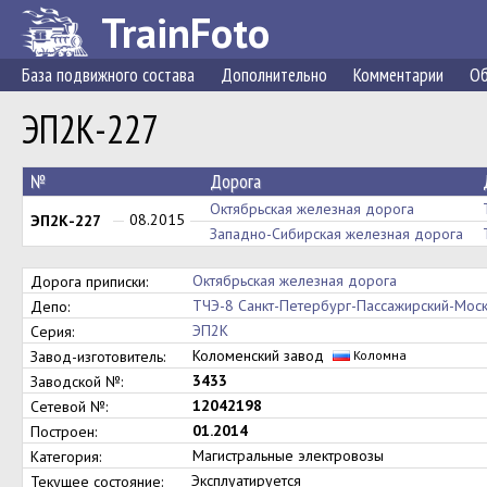
TrainFoto
База подвижного состава
Дополнительно
Комментарии
Об
ЭП2К-227
№
Дорога
Октябрьская железная дорога
08.2015
ЭП2К-227
Западно-Сибирская железная дорога
Октябрьская железная дорога
Дорога приписки:
ТЧЭ-8 Санкт-Петербург-Пассажирский-Мос
Депо:
ЭП2К
Серия:
Коломенский завод
Завод-изготовитель:
Коломна
3433
Заводской №:
12042198
Сетевой №:
01.2014
Построен:
Магистральные электровозы
Категория:
Эксплуатируется
Текущее состояние: