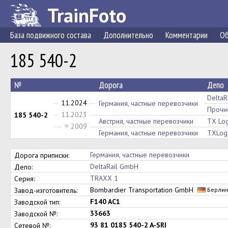
TrainFoto
База подвижного состава
Дополнительно
Комментарии
Об
185 540-2
№
Дорога
Депо
DeltaR
11.2024
Германия, частные перевозчики
Прочи
11.2023
185 540-2
Австрия, частные перевозчики
TX Log
≈ 2009
Германия, частные перевозчики
TXLogi
Германия, частные перевозчики
Дорога приписки:
DeltaRail GmbH
Депо:
TRAXX 1
Серия:
Bombardier Transportation GmbH
Завод-изготовитель:
Берли
F140 AC1
Заводской тип:
33663
Заводской №:
93 81 0185 540-2 A-SRI
Сетевой №: