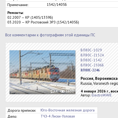
1542/1405Б
Примечание:
Ремонты:
02.2007 — КР (1405/1359Б)
03.2020 — КР Ростовский ЭРЗ (1542/1405Б)
Все комментарии к фотографиям этой единицы ПС
ВЛ80С-1029
ВЛ80С-2152А
ВЛ80С-1542
ВЛ80С-2506Б
ВЛ80С-2246
Россия, Воронежска
Russia, Voronezh regi
4
1630
4 января 2026 г., во
Автор:
ElectroWAVE
Юго-Восточная железная дорога
Дорога приписки:
ТЧЭ-4 Лиски-Узловая
Депо: