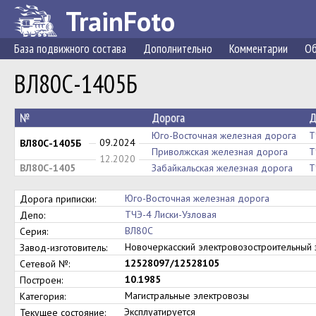
TrainFoto
База подвижного состава
Дополнительно
Комментарии
Об
ВЛ80С-1405Б
№
Дорога
Д
Юго-Восточная железная дорога
Т
09.2024
ВЛ80С-1405Б
Приволжская железная дорога
Т
12.2020
ВЛ80С-1405
Забайкальская железная дорога
Т
Юго-Восточная железная дорога
Дорога приписки:
ТЧЭ-4 Лиски-Узловая
Депо:
ВЛ80С
Серия:
Новочеркасский электровозостроительны
Завод-изготовитель:
12528097/12528105
Сетевой №:
10.1985
Построен:
Магистральные электровозы
Категория:
Эксплуатируется
Текущее состояние: