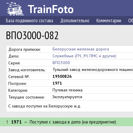
TrainFoto
База подвижного состава
Дополнительно
Комментарии
Об
ВПО3000-082
Белорусская железная дорога
Дорога приписки:
Служебные (ПЧ, ЭЧ, ПМС и другие)
Депо:
ВПО3000
Серия:
Тульский завод железнодорожного маши
Завод-изготовитель:
19500826
Сетевой №:
1971
Построен:
Путевая техника
Категория:
Эксплуатируется
Текущее состояние:
С завода поступил на Белорусскую ж.д.
↑
1971
— Поступил c завода в депо (на предприятие)