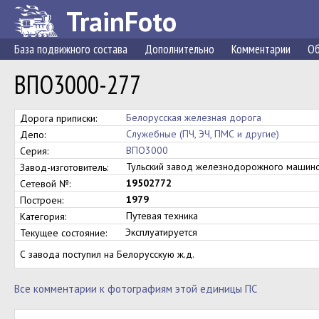
TrainFoto
База подвижного состава
Дополнительно
Комментарии
Об
ВПО3000-277
Белорусская железная дорога
Дорога приписки:
Служебные (ПЧ, ЭЧ, ПМС и другие)
Депо:
ВПО3000
Серия:
Тульский завод железнодорожного маши
Завод-изготовитель:
19502772
Сетевой №:
1979
Построен:
Путевая техника
Категория:
Эксплуатируется
Текущее состояние:
С завода поступил на Белорусскую ж.д.
Все комментарии к фотографиям этой единицы ПС