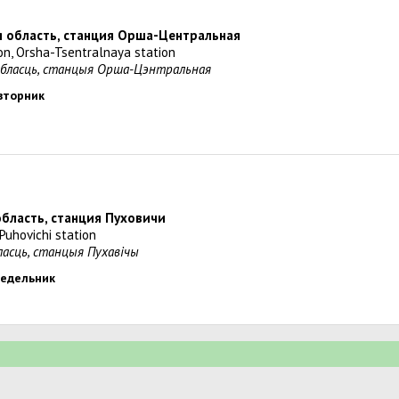
я область, станция Орша-Центральная
ion, Orsha-Tsentralnaya station
вобласць, станцыя Орша-Цэнтральная
 вторник
область, станция Пуховичи
 Puhovichi station
бласць, станцыя Пухавічы
онедельник