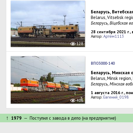
Беларусь, Витебска
Belarus, Vitsebsk reg
Беларусь, Віцебская 
28 сентября 2021 г.,
Автор:
Артём1113
128
ВПО3000-140
Беларусь, Минская 
Belarus, Minsk region,
Беларусь, Мінская во
1 августа 2016 г., п
Автор:
Евгений_0198
406
↑
1979
— Поступил c завода в депо (на предприятие)