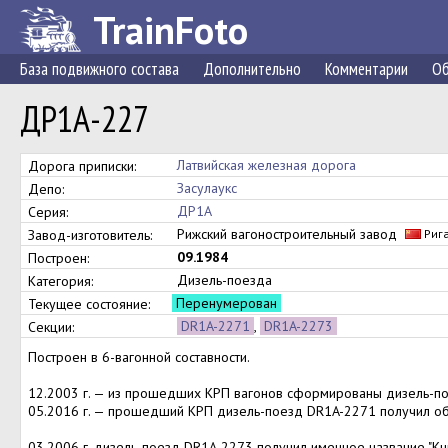
TrainFoto
База подвижного состава
Дополнительно
Комментарии
Об
ДР1А-227
Латвийская железная дорога
Дорога приписки:
Засулаукс
Депо:
ДР1А
Серия:
Рижский вагоностроительный завод
Завод-изготовитель:
Риг
09.1984
Построен:
Дизель-поезда
Категория:
Перенумерован
Текущее состояние:
DR1A-2271
,
DR1A-2273
Секции:
Построен в 6-вагонной составности.
12.2003 г. — из прошедших КРП вагонов сформированы дизель-п
05.2016 г. — прошедший КРП дизель-поезд DR1A-2271 получил о
03.2006 г. дизель-поезд DR1A-2273 получил именное название "Kur