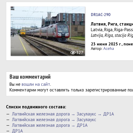
DR1AC-290
Латвия, Рига, стан
Latvia, Riga, Riga-Pas
Latvija, Rīga, stacija R
23 июня 2025 г., пон
Автор:
Aceha
327
Ваш комментарий
Вы не
вошли на сайт
.
Комментарии могут оставлять только зарегистрированные по
Cписки подвижного состава:
—
Латвийская железная дорога → Засулаукс → ДР1А
—
Латвийская железная дорога → Засулаукс
—
Латвийская железная дорога → ДР1А
—
ДР1А