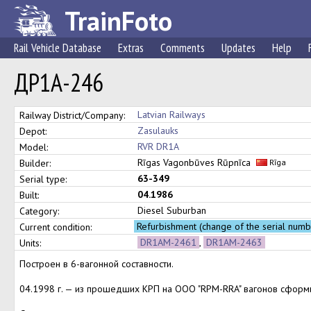
TrainFoto
Rail Vehicle Database
Extras
Comments
Updates
Help
ДР1А-246
Latvian Railways
Railway District/Company:
Zasulauks
Depot:
RVR DR1A
Model:
Rīgas Vagonbūves Rūpnīca
Builder:
Rīga
63-349
Serial type:
04.1986
Built:
Diesel Suburban
Category:
Refurbishment (change of the serial num
Current condition:
DR1AM-2461
,
DR1AM-2463
Units:
Построен в 6-вагонной составности.
04.1998 г. — из прошедших КРП на ООО "RPM-RRA" вагонов сфор