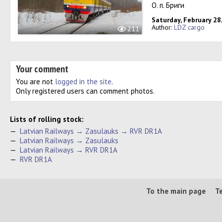
О. п. Бриги
Saturday, February 28
Author:
LDZ cargo
211
Your comment
You are not
logged in the site
.
Only registered users can comment photos.
Lists of rolling stock:
—
Latvian Railways → Zasulauks → RVR DR1A
—
Latvian Railways → Zasulauks
—
Latvian Railways → RVR DR1A
—
RVR DR1A
To the main page
T