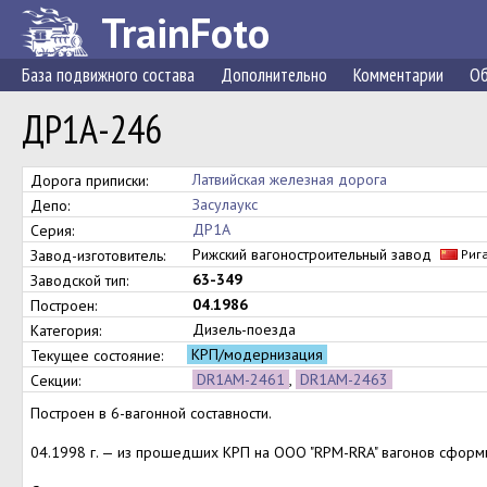
TrainFoto
База подвижного состава
Дополнительно
Комментарии
Об
ДР1А-246
Латвийская железная дорога
Дорога приписки:
Засулаукс
Депо:
ДР1А
Серия:
Рижский вагоностроительный завод
Завод-изготовитель:
Риг
63-349
Заводской тип:
04.1986
Построен:
Дизель-поезда
Категория:
КРП/модернизация
Текущее состояние:
DR1AM-2461
,
DR1AM-2463
Секции:
Построен в 6-вагонной составности.
04.1998 г. — из прошедших КРП на ООО "RPM-RRA" вагонов сфор