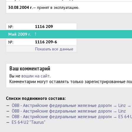
30.08.2004 г.
— принят в эксплуатацию.
1116 209
№:
↑
Май 2009 г.
1116 209-6
№:
Показать все данные
Ваш комментарий
Вы не
вошли на сайт
.
Комментарии могут оставлять только зарегистрированные по
Cписки подвижного состава:
—
ÖBB - Австрийские федеральные железные дороги → Linz → E
—
ÖBB - Австрийские федеральные железные дороги → Linz
—
ÖBB - Австрийские федеральные железные дороги → ES 64 U
—
ES 64 U2 "Taurus"