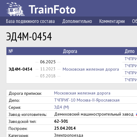
TrainFoto
База подвижного состава
Дополнительно
Комментарии
Об
ЭД4М-0454
№
Дорога
Депо
ТЧПРИ
06.2025
ТЧПРИ
11.2023
ЭД4М-0454
Московская железная дорога
ТЧПРИ
03.2018
ТЧПРИ
Московская железная дорога
Дорога приписки:
ТЧПРИГ-10 Москва-II-Ярославская
Депо:
ЭД4 (М)
Серия:
Демиховский машиностроительный завод
Завод-изготовитель:
62-301
Заводской тип:
25.04.2014
Построен:
Электропоезда
Категория: