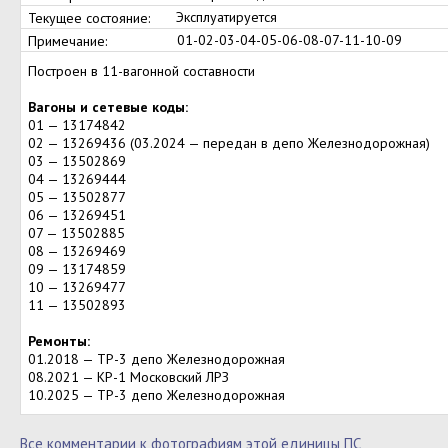
Эксплуатируется
Текущее состояние:
01-02-03-04-05-06-08-07-11-10-09
Примечание:
Построен в 11-вагонной составности
Вагоны и сетевые коды:
01 — 13174842
02 — 13269436 (03.2024 — передан в депо Железнодорожная)
03 — 13502869
04 — 13269444
05 — 13502877
06 — 13269451
07 — 13502885
08 — 13269469
09 — 13174859
10 — 13269477
11 — 13502893
Ремонты:
01.2018 — ТР-3 депо Железнодорожная
08.2021 — КР-1 Московский ЛРЗ
10.2025 — ТР-3 депо Железнодорожная
Все комментарии к фотографиям этой единицы ПС