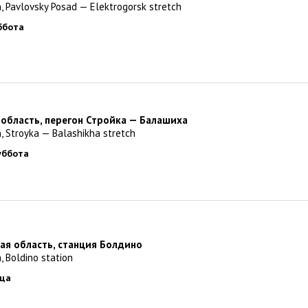
, Pavlovsky Posad — Elektrogorsk stretch
уббота
 область, перегон Стройка — Балашиха
, Stroyka — Balashikha stretch
суббота
ая область, станция Болдино
n, Boldino station
ица