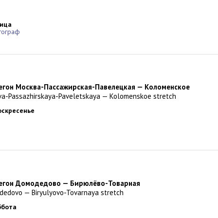
ница
тограф
регон Москва-Пассажирская-Павелецкая — Коломенское
va-Passazhirskaya-Paveletskaya — Kolomenskoe stretch
воскресенье
ерегон Домодедово — Бирюлёво-Товарная
dedovo — Biryulyovo-Tovarnaya stretch
уббота