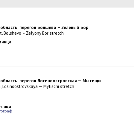
 область, перегон Болшево – Зелёный Бор
, Bolshevo – Zelyony Bor stretch
ятница
 область, перегон Лосиноостровская — Мытищи
, Losinoostrovskaya — Mytischi stretch
ятница
тограф