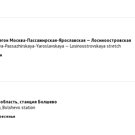
регон Москва-Пассажирская-Ярославская — Лосиноостровская
va-Passazhirskaya-Yaroslavskaya — Losinoostrovskaya stretch
да
 область, станция Болшево
, Bolshevo station
кресенье