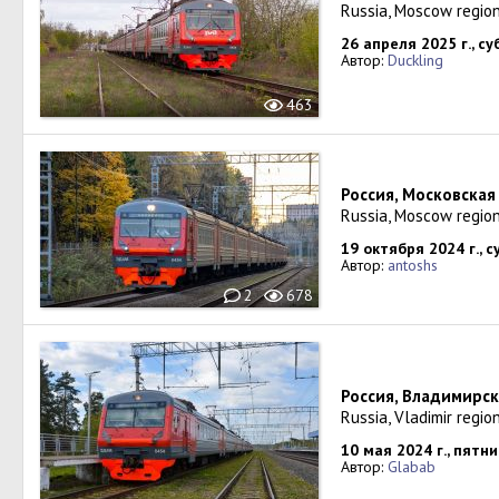
Russia, Moscow region
26 апреля 2025 г., с
Автор:
Duckling
463
Россия, Московская
Russia, Moscow region
19 октября 2024 г., 
Автор:
antoshs
2
678
Россия, Владимирск
Russia, Vladimir regio
10 мая 2024 г., пятн
Автор:
Glabab