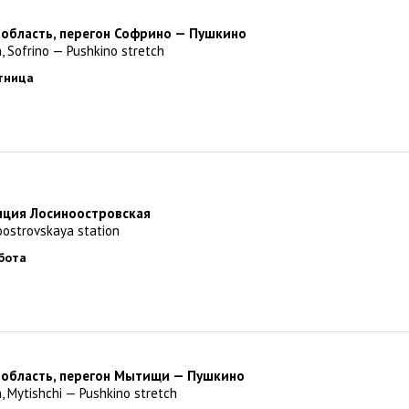
 область, перегон Софрино — Пушкино
, Sofrino — Pushkino stretch
ятница
анция Лосиноостровская
oostrovskaya station
ббота
 область, перегон Мытищи — Пушкино
, Mytishchi — Pushkino stretch