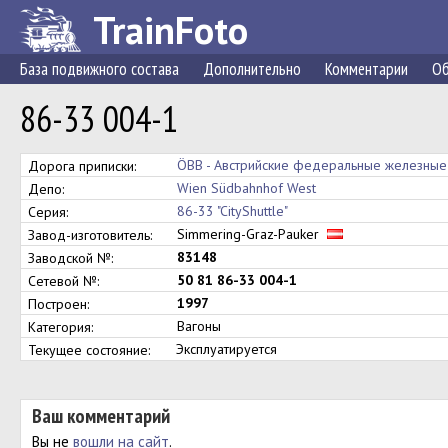
TrainFoto
База подвижного состава
Дополнительно
Комментарии
Об
86-33 004-1
ÖBB - Австрийские федеральные железные
Дорога приписки:
Wien Südbahnhof West
Депо:
86-33 "CityShuttle"
Серия:
Simmering-Graz-Pauker
Завод-изготовитель:
83148
Заводской №:
50 81 86-33 004-1
Сетевой №:
1997
Построен:
Вагоны
Категория:
Эксплуатируется
Текущее состояние:
Ваш комментарий
Вы не
вошли на сайт
.