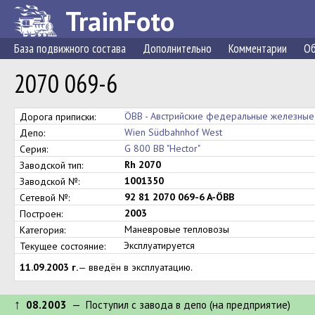
TrainFoto
База подвижного состава
Дополнительно
Комментарии
Об
2070 069-6
ÖBB - Австрийские федеральные железные
Дорога приписки:
Wien Südbahnhof West
Депо:
G 800 BB "Hector"
Серия:
Rh 2070
Заводской тип:
1001350
Заводской №:
92 81 2070 069-6 A-ÖBB
Сетевой №:
2003
Построен:
Маневровые тепловозы
Категория:
Эксплуатируется
Текущее состояние:
11.09.2003 г.
— введён в эксплуатацию.
↑
08.2003
— Поступил c завода в депо (на предприятие)