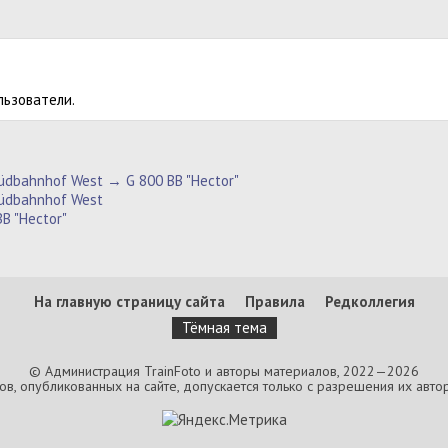
льзователи.
dbahnhof West → G 800 BB "Hector"
üdbahnhof West
B "Hector"
На главную страницу сайта
Правила
Редколлегия
Тёмная тема
© Администрация TrainFoto и авторы материалов, 2022—2026
, опубликованных на сайте, допускается только с разрешения их автор