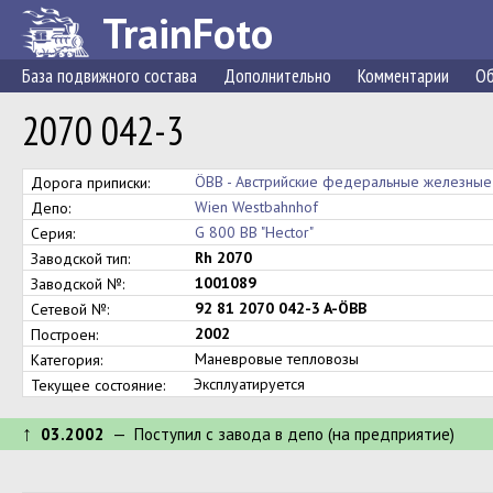
TrainFoto
База подвижного состава
Дополнительно
Комментарии
Об
2070 042-3
ÖBB - Австрийские федеральные железные
Дорога приписки:
Wien Westbahnhof
Депо:
G 800 BB "Hector"
Серия:
Rh 2070
Заводской тип:
1001089
Заводской №:
92 81 2070 042-3 A-ÖBB
Сетевой №:
2002
Построен:
Маневровые тепловозы
Категория:
Эксплуатируется
Текущее состояние:
↑
03.2002
— Поступил c завода в депо (на предприятие)