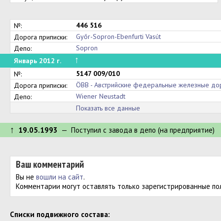
446 516
№:
Győr-Sopron-Ebenfurti Vasút
Дорога приписки:
Sopron
Депо:
↑
Январь 2012 г.
5147 009/010
№:
ÖBB - Австрийские федеральные железные до
Дорога приписки:
Wiener Neustadt
Депо:
Показать все данные
↑
19.05.1993
— Поступил c завода в депо (на предприятие)
Ваш комментарий
Вы не
вошли на сайт
.
Комментарии могут оставлять только зарегистрированные по
Cписки подвижного состава: