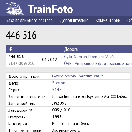
TrainFoto
База подвижного состава
Дополнительно
Комментарии
Об
446 516
№
Дорога
446 516
Győr-Sopron-Ebenfurti Vasút
01.2012
5147 009/010
ÖBB - Австрийские федеральные же
Győr-Sopron-Ebenfurti Vasút
Дорога приписки:
Sopron
Депо:
5147
Серия:
Jenbacher Transportsysteme AG
Завод-изготовитель:
Енбах
JW3998
Заводской тип:
009 / 010
Заводской №:
1993
Построен:
Рельсовые автобусы
Категория:
Эксплуатируется
Текущее состояние: