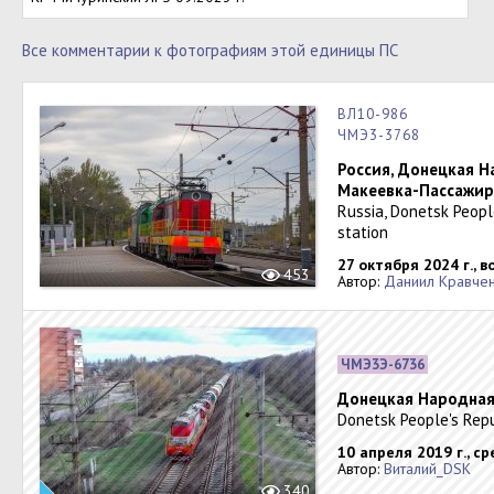
Все комментарии к фотографиям этой единицы ПС
ВЛ10-986
ЧМЭ3-3768
Россия, Донецкая Н
Макеевка-Пассажир
Russia, Donetsk Peopl
station
27 октября 2024 г., 
453
Автор:
Даниил Кравче
ЧМЭ3Э-6736
Донецкая Народная
Donetsk People's Rep
10 апреля 2019 г., ср
Автор:
Виталий_DSK
340