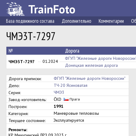
TrainFoto
База подвижного состава
Дополнительно
Комментарии
Об
ЧМЭ3Т-7297
№
Дорога
ФГУП "Железные дороги Новороссии
01.2024
ЧМЭ3Т-7297
Донецкая железная дорога
ФГУП "Железные дороги Новороссии"
Дорога приписки:
ТЧ-20 Ясиноватая
Депо:
ЧМЭ3
Серия:
ČKD
Завод-изготовитель:
Прага
1991
Построен:
Маневровые тепловозы
Категория:
Эксплуатируется
Текущее состояние:
Ремонты:
КР Мичуринский ЛРЗ 09.2023 г.