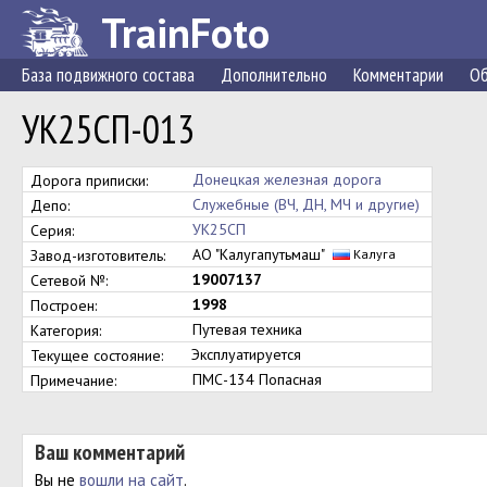
TrainFoto
База подвижного состава
Дополнительно
Комментарии
Об
УК25СП-013
Донецкая железная дорога
Дорога приписки:
Служебные (ВЧ, ДН, МЧ и другие)
Депо:
УК25СП
Серия:
АО "Калугапутьмаш"
Завод-изготовитель:
Калуга
19007137
Сетевой №:
1998
Построен:
Путевая техника
Категория:
Эксплуатируется
Текущее состояние:
ПМС-134 Попасная
Примечание:
Ваш комментарий
Вы не
вошли на сайт
.