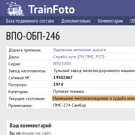
TrainFoto
База подвижного состава
Дополнительно
Комментарии
Об
ВПО-ОБП-246
Львовская железная дорога
Дорога приписки:
Служба пути (ПЧ, ПМС, РСП)
Депо:
ВПО3000
Серия:
Тульский завод железнодорожного маши
Завод-изготовитель:
19502467
Сетевой №:
1974
Построен:
Путевая техника
Категория:
Нынешнее местонахождение и судьба неи
Текущее состояние:
ПМС-274 Самбор
Примечание:
Ваш комментарий
Вы не
вошли на сайт
.