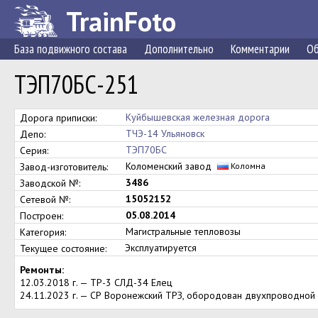
TrainFoto
База подвижного состава
Дополнительно
Комментарии
Об
ТЭП70БС-251
Куйбышевская железная дорога
Дорога приписки:
ТЧЭ-14 Ульяновск
Депо:
ТЭП70БС
Серия:
Коломенский завод
Завод-изготовитель:
Коломна
3486
Заводской №:
15052152
Сетевой №:
05.08.2014
Построен:
Магистральные тепловозы
Категория:
Эксплуатируется
Текущее состояние:
Ремонты:
12.03.2018 г. — ТР-3 СЛД-34 Елец
24.11.2023 г. — СР Воронежский ТРЗ, обородован двухпроводной 