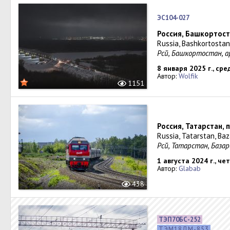
ЭС104-027
Россия, Башкортост
Russia, Bashkortostan
Рәсәй, Башҡортостан,
8 января 2025 г., сре
Автор:
Wolfik
1151
Россия, Татарстан, 
Russia, Tatarstan, Ba
Рәсәй, Татарстан, Баз
1 августа 2024 г., че
Автор:
Glabab
438
ТЭП70БС-252
ТЭМ18ДМ-853