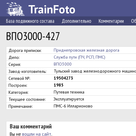
TrainFoto
База подвижного состава
Дополнительно
Комментарии
Об
ВПО3000-427
Приднепровская железная дорога
Дорога приписки:
Служба пути (ПЧ, РСП, ПМС)
Депо:
ВПО3000
Серия:
Тульский завод железнодорожного маши
Завод-изготовитель:
19504273
Сетевой №:
1985
Построен:
Путевая техника
Категория:
Эксплуатируется
Текущее состояние:
ПМС-6 Илларионово
Примечание:
Ваш комментарий
Вы не
вошли на сайт
.