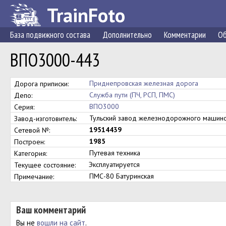
TrainFoto
База подвижного состава
Дополнительно
Комментарии
Об
ВПО3000-443
Приднепровская железная дорога
Дорога приписки:
Служба пути (ПЧ, РСП, ПМС)
Депо:
ВПО3000
Серия:
Тульский завод железнодорожного маши
Завод-изготовитель:
19514439
Сетевой №:
1985
Построен:
Путевая техника
Категория:
Эксплуатируется
Текущее состояние:
ПМС-80 Батуринская
Примечание:
Ваш комментарий
Вы не
вошли на сайт
.