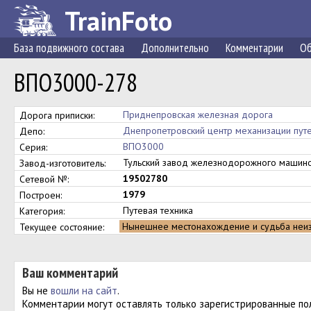
TrainFoto
База подвижного состава
Дополнительно
Комментарии
Об
ВПО3000-278
Приднепровская железная дорога
Дорога приписки:
Днепропетровский центр механизации пут
Депо:
ВПО3000
Серия:
Тульский завод железнодорожного маши
Завод-изготовитель:
19502780
Сетевой №:
1979
Построен:
Путевая техника
Категория:
Нынешнее местонахождение и судьба неи
Текущее состояние:
Ваш комментарий
Вы не
вошли на сайт
.
Комментарии могут оставлять только зарегистрированные по