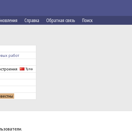
новления
Справка
Обратная связь
Поиск
евых работ
ностроения
Тула
звестны
льзователи.