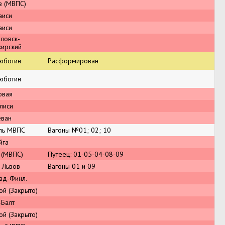
в (МВПС)
аиси
аиси
ловск-
жирский
юботин
Расформирован
юботин
овая
лиси
еван
ль МВПС
Вагоны №01; 02; 10
йга
 (МВПС)
Путеец: 01-05-04-08-09
 Львов
Вагоны 01 и 09
ад-Финл.
ой (Закрыто)
-Балт
ой (Закрыто)