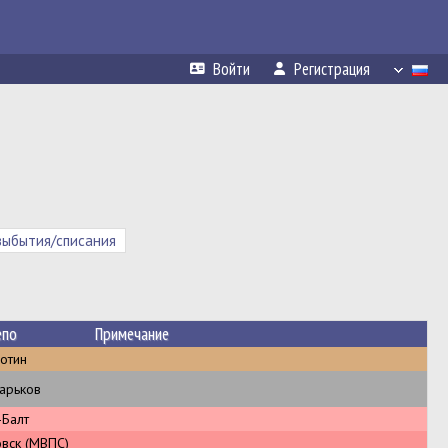
Войти
Регистрация
выбытия/списания
епо
Примечание
отин
арьков
-Балт
вск (МВПС)