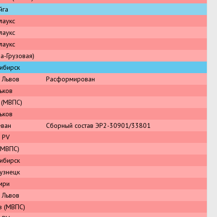
йга
лаукс
лаукс
лаукс
а-Грузовая)
ибирск
 Львов
Расформирован
ьков
 (МВПС)
ьков
еван
Сборный состав ЭР2-30901/33801
 PV
(МВПС)
ибирск
узнецк
мри
 Львов
в (МВПС)