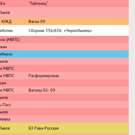
йга
"Тайгинец"
Львов
й ЮЖД
Вагон 09
юботин
Сборник 336/636; «Чернобылец»
рск (МВПС)
еван
ибирск
ьков
ин МВПС
ин МВПС
Расформирован
хум
ин МВПС
Вагоны 01; 09
ьков
ь-Пасс
ьков
левка
Львов
БЗ Рава-Русская