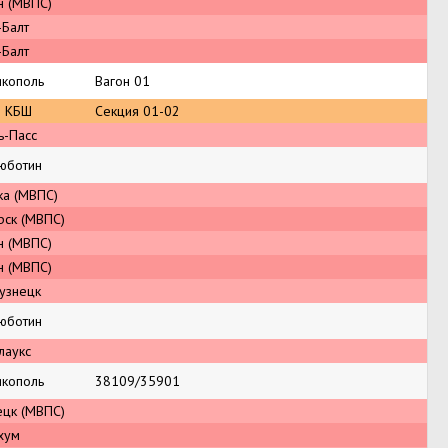
н (МВПС)
-Балт
-Балт
икополь
Вагон 01
 КБШ
Секция 01-02
ь-Пасс
юботин
ка (МВПС)
рск (МВПС)
н (МВПС)
н (МВПС)
узнецк
юботин
лаукс
икополь
38109/35901
ецк (МВПС)
хум