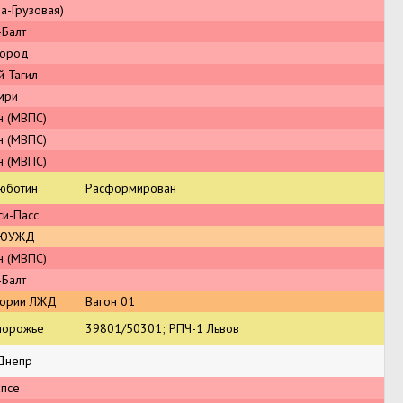
а-Грузовая)
-Балт
город
й Тагил
мри
н (МВПС)
н (МВПС)
н (МВПС)
юботин
Расформирован
си-Пасс
 ЮУЖД
н (МВПС)
-Балт
тории ЛЖД
Вагон 01
порожье
39801/50301; РПЧ-1 Львов
Днепр
апсе