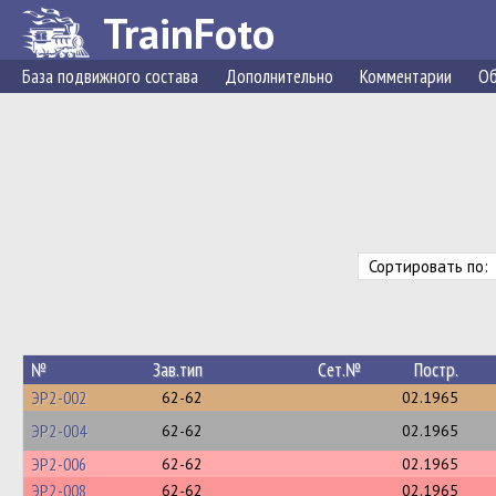
TrainFoto
База подвижного состава
Дополнительно
Комментарии
Об
Сортировать по
№
Зав.тип
Сет.№
Постр.
ЭР2-002
62-62
02.1965
ЭР2-004
62-62
02.1965
ЭР2-006
62-62
02.1965
ЭР2-008
62-62
02.1965