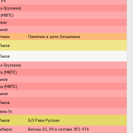
 PV
а-Грузовая)
 (МВПС)
еван
ьков
тники
Памятник в депо Безымянка
Львов
Львов
а-Грузовая)
ск (МВПС)
ьков
ка (МВПС)
ьков
Львов
вль-Гл.
Львов
Б/З Рава-Русская
ибирск
Вагоны 01, 09 в составе ЭР2-976