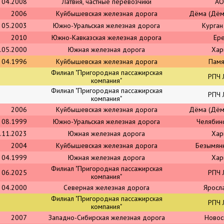
04.2008
Латвия, частные перевозчики
АО
2006
Куйбышевская железная дорога
Дёма (Дём
05.2003
Южно-Уральская железная дорога
Курган
2010
Южно-Кавказская железная дорога
Ер
.05.2000
Южная железная дорога
Хар
04.1996
Куйбышевская железная дорога
Памя
Филиал "Пригородная пассажирская
РПЧ 
компания"
Филиал "Пригородная пассажирская
РПЧ 
компания"
2006
Куйбышевская железная дорога
Дёма (Дём
08.1999
Южно-Уральская железная дорога
Челябин
.11.2023
Южная железная дорога
Хар
2004
Куйбышевская железная дорога
Безымян
04.1999
Южная железная дорога
Хар
Филиал "Пригородная пассажирская
06.2025
РПЧ 
компания"
04.2000
Северная железная дорога
Яросла
Филиал "Пригородная пассажирская
РПЧ 
компания"
2007
Западно-Сибирская железная дорога
Новос