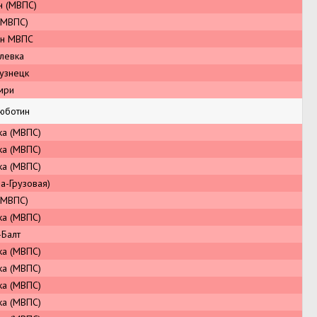
н (МВПС)
(МВПС)
ин МВПС
левка
узнецк
мри
юботин
ка (МВПС)
ка (МВПС)
ка (МВПС)
а-Грузовая)
(МВПС)
ка (МВПС)
-Балт
ка (МВПС)
ка (МВПС)
ка (МВПС)
ка (МВПС)