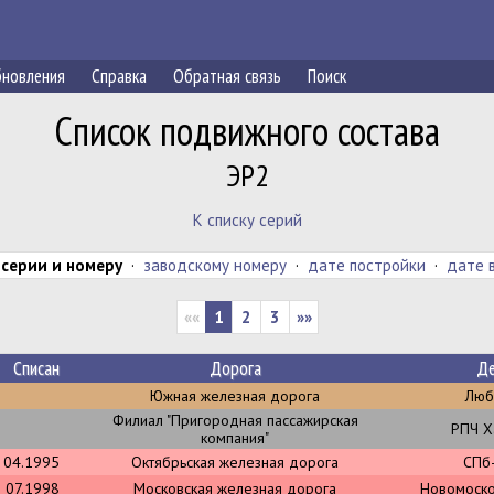
новления
Справка
Обратная связь
Поиск
Список подвижного состава
ЭР2
К списку серий
:
серии и номеру
·
заводскому номеру
·
дате постройки
·
дате 
««
1
2
3
»»
Списан
Дорога
Д
Южная железная дорога
Люб
Филиал "Пригородная пассажирская
РПЧ Х
компания"
04.1995
Октябрьская железная дорога
СПб
07.1998
Московская железная дорога
Новомоско