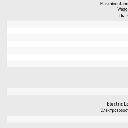
Maschinenfabr
Waggo
Ныне
Electric 
Электровозос