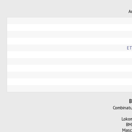
A
ET
B
Combinatul
Lokom
BM
Masc