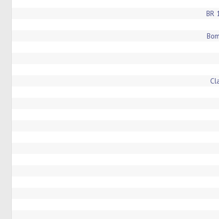
BR 
Bom
Cl