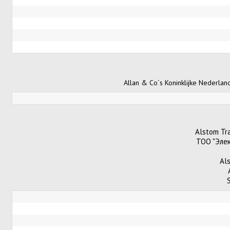
Allan & Co´s Koninklijke Nederla
Alstom Tr
ТОО "Элек
Als