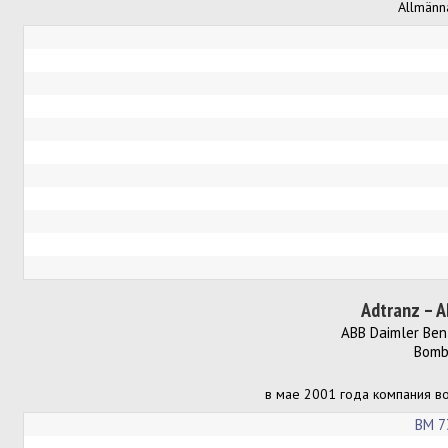
Allmänna
Adtranz – A
ABB Daimler Ben
Bomba
в мае 2001 года компания вош
BM 7