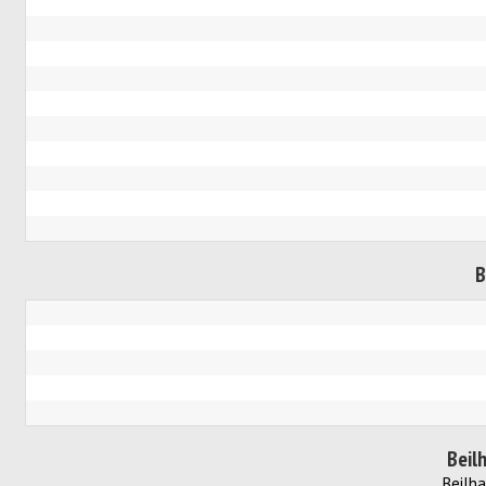
B
Beil
Beilh