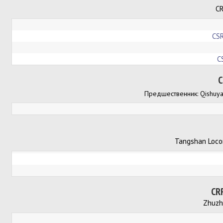
CR
CSR
C
C
Предшественник: Qishuyan
Tangshan Locom
CR
Zhuzho