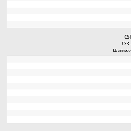
CS
CSR 
Цзыяньск