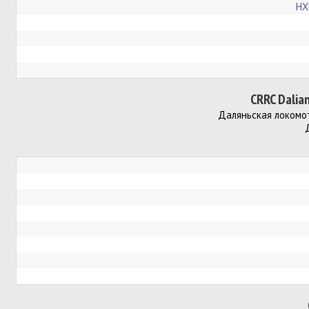
HX
CRRC Dalia
Даляньская локомо