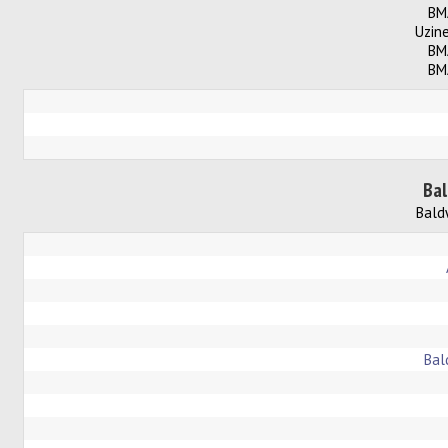
BM
Uzine
BM
BM
Bal
Bald
Bal