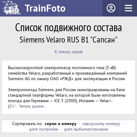
TrainFoto
Список подвижного состава
Siemens Velaro RUS B1 "Сапсан"
К списку серий
Высокоскоростной электропоезд постоянного тока (3 кВ)
семейства Velaro, разработанный и произведённый компанией
Siemens AG по заказу ОАО «РЖД» для эксплуатации в России.
Электропоезда Siemens для России сконструированы на базе
стандартной платформы Velaro, на которой были изготовлены
поезда для Германии — ICE 3 (2000), Испании — Vela
ro E
(2007
Читать далее...
Сортировать по:
серии и номеру
·
заводскому номеру
·
дате постройки
·
дате выбытия/списания