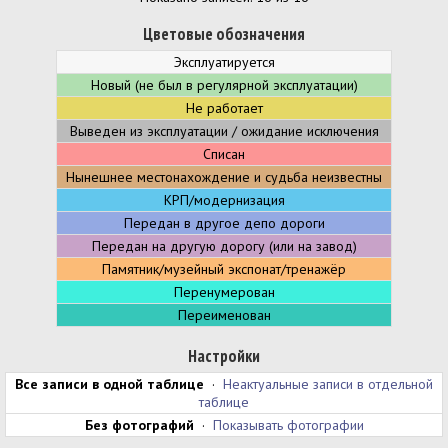
Цветовые обозначения
Эксплуатируется
Новый (не был в регулярной эксплуатации)
Не работает
Выведен из эксплуатации / ожидание исключения
Списан
Нынешнее местонахождение и судьба неизвестны
КРП/модернизация
Передан в другое депо дороги
Передан на другую дорогу (или на завод)
Памятник/музейный экспонат/тренажёр
Перенумерован
Переименован
Настройки
Все записи в одной таблице
·
Неактуальные записи в отдельной
таблице
Без фотографий
·
Показывать фотографии