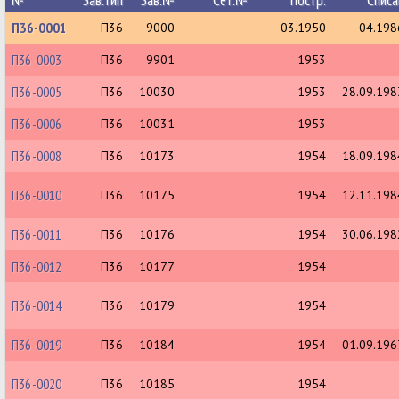
№
Зав.тип
Зав.№
Сет.№
Постр.
Списа
П36-0001
П36
9000
03.1950
04.198
П36-0003
П36
9901
1953
П36-0005
П36
10030
1953
28.09.198
П36-0006
П36
10031
1953
П36-0008
П36
10173
1954
18.09.198
П36-0010
П36
10175
1954
12.11.198
П36-0011
П36
10176
1954
30.06.198
П36-0012
П36
10177
1954
П36-0014
П36
10179
1954
П36-0019
П36
10184
1954
01.09.196
П36-0020
П36
10185
1954