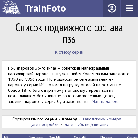
TrainFoto
Список подвижного состава
П36
К списку серий
П36 (паровоз 36-го типа) — советский магистральный
пассажирский паровоз, выпускавшийся Коломенским заводом с
1950 по 1956 годы. По мощности он был эквивалентен
паровозу серии ИС, но имел нагрузку от осей на рельсы не
более 18 тс, благодаря чему мог эксплуатироваться на
подавляющем большинстве советских железных дорог,
заменив паровозы серии Су и за
метно повы
Читать далее...
Сортировать по:
серии и номеру
·
заводскому номеру
·
дате постройки
·
дате выбытия/списания