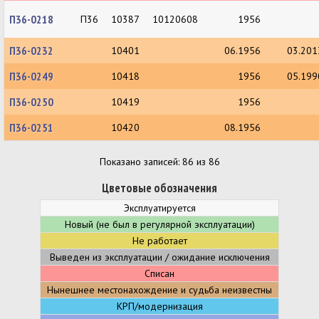
П36-0218
П36
10387
10120608
1956
П36-0232
10401
06.1956
03.201
П36-0249
10418
1956
05.199
П36-0250
10419
1956
П36-0251
10420
08.1956
Показано записей: 86 из 86
Цветовые обозначения
Эксплуатируется
Новый (не был в регулярной эксплуатации)
Не работает
Выведен из эксплуатации / ожидание исключения
Списан
Нынешнее местонахождение и судьба неизвестны
КРП/модернизация