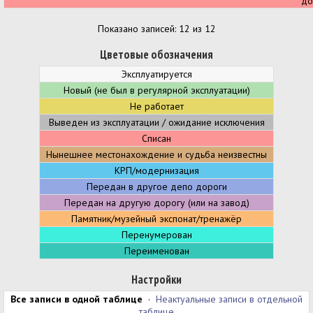
до
Показано записей: 12 из 12
Цветовые обозначения
Эксплуатируется
Новый (не был в регулярной эксплуатации)
Не работает
Выведен из эксплуатации / ожидание исключения
Списан
Нынешнее местонахождение и судьба неизвестны
КРП/модернизация
Передан в другое депо дороги
Передан на другую дорогу (или на завод)
Памятник/музейный экспонат/тренажёр
Перенумерован
Переименован
Настройки
Все записи в одной таблице
·
Неактуальные записи в отдельной
таблице