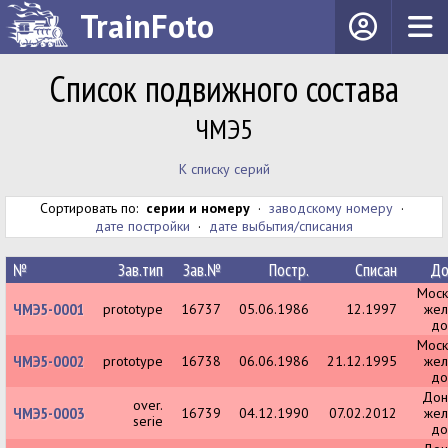
TrainFoto
Список подвижного состава
ЧМЭ5
К списку серий
Сортировать по:
серии и номеру
·
заводскому номеру
·
дате постройки
·
дате выбытия/списания
№
Зав.тип
Зав.№
Постр.
Списан
До
Моск
ЧМЭ5-0001
prototype
16737
05.06.1986
12.1997
жел
до
Моск
ЧМЭ5-0002
prototype
16738
06.06.1986
21.12.1995
жел
до
Дон
over.
ЧМЭ5-0003
16739
04.12.1990
07.02.2012
жел
serie
до