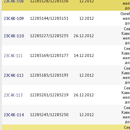
2ЭС4К-108
12285128/12285136
12.2012
жел
до
Октя
2ЭС4К-109
12285144/12285151
12.2012
жел
до
Се
Кавк
2ЭС4К-110
12285227/12285235
26.12.2012
жел
до
Се
Кавк
2ЭС4К-111
12285169/12285177
14.12.2012
жел
до
Се
Кавк
2ЭС4К-112
12285185/12285193
12.2012
жел
до
Се
Кавк
2ЭС4К-113
12285201/12285219
26.12.2012
жел
до
Се
Кавк
2ЭС4К-114
12285243/12285250
12.2012
жел
до
Се