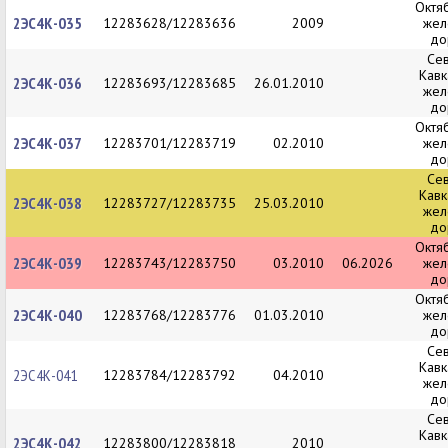
Октя
2ЭС4К-035
12283628/12283636
2009
жел
до
Се
Кавк
2ЭС4К-036
12283693/12283685
26.01.2010
жел
до
Октя
2ЭС4К-037
12283701/12283719
02.2010
жел
до
Се
Кавк
2ЭС4К-038
12283727/12283735
25.03.2010
жел
до
Октя
2ЭС4К-039
12283743/12283750
03.2010
06.2026
жел
до
Октя
2ЭС4К-040
12283768/12283776
01.03.2010
жел
до
Се
Кавк
2ЭС4К-041
12283784/12283792
04.2010
жел
до
Се
Кавк
2ЭС4К-042
12283800/12283818
2010