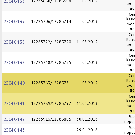
2ЭС4К-136
12285680/12285698
02.2013
жел
до
Се
Кавк
2ЭС4К-137
12285706/12285714
03.2013
жел
до
Се
Кавк
2ЭС4К-138
12285722/12285730
11.03.2013
жел
до
Се
Кавк
2ЭС4К-139
12285748/12285755
03.2013
жел
до
Се
Кавк
2ЭС4К-140
12285763/12285771
03.2013
жел
до
Се
Кавк
2ЭС4К-141
12285789/12285797
31.03.2013
жел
до
Ча
2ЭС4К-142
12285915/12285805
30.01.2018
пере
Ча
2ЭС4К-143
29.01.2018
пере