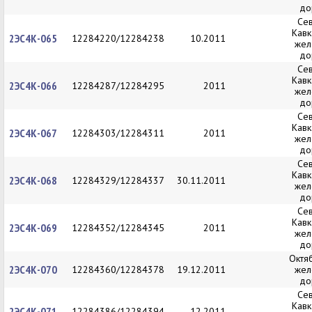
до
Се
Кавк
2ЭС4К-065
12284220/12284238
10.2011
жел
до
Се
Кавк
2ЭС4К-066
12284287/12284295
2011
жел
до
Се
Кавк
2ЭС4К-067
12284303/12284311
2011
жел
до
Се
Кавк
2ЭС4К-068
12284329/12284337
30.11.2011
жел
до
Се
Кавк
2ЭС4К-069
12284352/12284345
2011
жел
до
Октя
2ЭС4К-070
12284360/12284378
19.12.2011
жел
до
Се
Кавк
2ЭС4К-071
12284386/12284394
12.2011