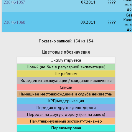
2ЭС4К-1057
07.2011
????
жел
до
Се
Кавк
2ЭС4К-1060
09.2011
????
жел
до
Показано записей: 154 из 154
Цветовые обозначения
Эксплуатируется
Новый (не был в регулярной эксплуатации)
Не работает
Выведен из эксплуатации / ожидание исключения
Списан
Нынешнее местонахождение и судьба неизвестны
КРП/модернизация
Передан в другое депо дороги
Передан на другую дорогу (или на завод)
Памятник/музейный экспонат/тренажёр
Перенумерован