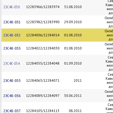
Се
Кавк
2ЭС4К-050
12283966/12283974
31.08.2010
жел
до
Октя
2ЭС4К-051
12283982/12283990
29.09.2010
жел
до
Октя
2ЭС4К-052
12284006/12284014
01.08.2010
жел
до
Октя
2ЭС4К-053
12284022/12284030
01.08.2010
жел
до
Се
Кавк
2ЭС4К-054
12284055/12284048
01.09.2010
жел
до
Се
Кавк
2ЭС4К-055
12284063/12284071
2011
жел
до
Октя
2ЭС4К-056
12284089/12284097
30.06.2011
жел
до
Се
Кавк
2ЭС4К-057
12284105/12284113
08.2011
жел