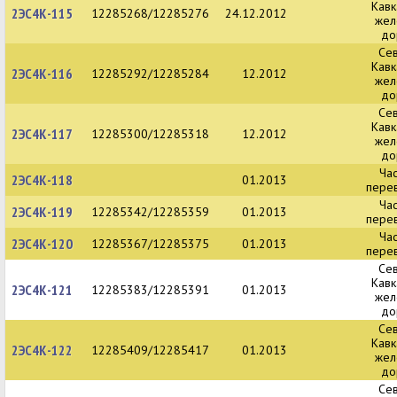
Кавк
2ЭС4К-115
12285268/12285276
24.12.2012
жел
до
Се
Кавк
2ЭС4К-116
12285292/12285284
12.2012
жел
до
Се
Кавк
2ЭС4К-117
12285300/12285318
12.2012
жел
до
Ча
2ЭС4К-118
01.2013
пере
Ча
2ЭС4К-119
12285342/12285359
01.2013
пере
Ча
2ЭС4К-120
12285367/12285375
01.2013
пере
Се
Кавк
2ЭС4К-121
12285383/12285391
01.2013
жел
до
Се
Кавк
2ЭС4К-122
12285409/12285417
01.2013
жел
до
Се