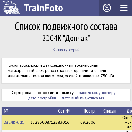
TrainFoto
Список подвижного состава
2ЭС4К "Дончак"
К списку серий
Грузопассажирский двухсекционный восьмиосный
магистральный электровоз с коллекторными тяговыми
двигателями постоянного тока, осевой мощностью 750 кВт
Сортировать по:
серии и номеру
·
заводскому номеру
·
дате постройки
·
дате выбытия/списания
№
Сет.№
Постр.
Списан
До
Октя
2ЭС4К-001
12283008/12283016
09.2006
жел
до