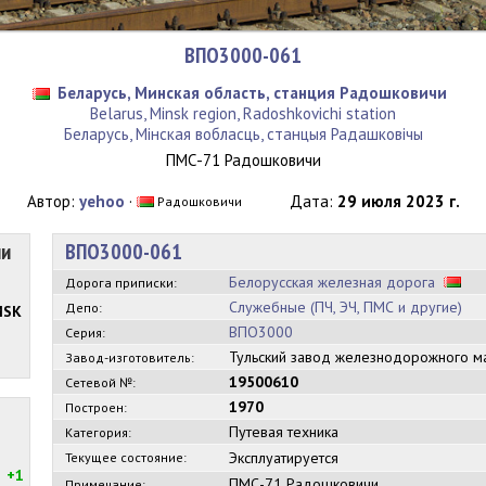
ВПО3000-061
Беларусь, Минская область, станция Радошковичи
Belarus, Minsk region, Radoshkovichi station
Беларусь, Мінская вобласць, станцыя Радашковічы
ПМС-71 Радошковичи
Автор:
yehoo
·
Дата:
29 июля 2023 г.
Радошковичи
ии
ВПО3000-061
Белорусская железная дорога
Дорога приписки:
Служебные (ПЧ, ЭЧ, ПМС и другие)
Депо:
MSK
ВПО3000
Серия:
Тульский завод железнодорожного 
Завод-изготовитель:
19500610
Сетевой №:
1970
Построен:
Путевая техника
Категория:
Эксплуатируется
Текущее состояние:
+1
ПМС-71 Радошковичи
Примечание: