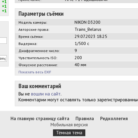
+1
+1
+1
Параметры съёмки
NIKON D3200
Модель камеры:
Trains_Belarus
Авторские права:
29.07.2023 18:25
Время съёмки:
1/500 с
Выдержка:
9
Диафрагменное число:
200
Чувствительность ISO:
40 мм
Фокусное расстояние:
Показать весь EXIF
Ваш комментарий
Вы не
вошли на сайт
.
Комментарии могут оставлять только зарегистрированны
На главную страницу сайта
Правила
Редколлегия
Мобильная версия
Тёмная тема