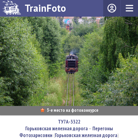
TrainFoto
3-е место на фотоконкурсе
ТУ7А-3322
Горьковская железная дорога
—
Перегоны
Фотозарисовки
(
Горьковская железная дорога
)