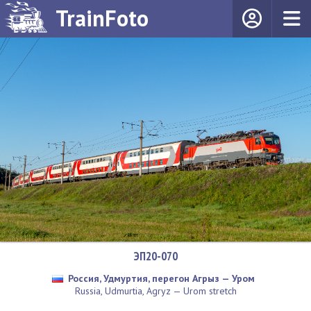
TrainFoto
ЭП20-070
Россия, Удмуртия, перегон Агрыз — Уром
Russia, Udmurtia, Agryz — Urom stretch