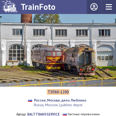
TrainFoto
ТЭП60-1200
Россия, Москва, депо Люблино
Russia, Moscow, Lyublino depot
Автор:
BALTTRANSSERVICE
·
Частные перевозчики