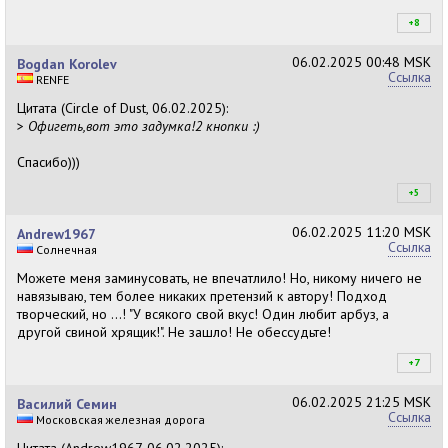
+8
+8
06.02.2025
00:48 MSK
Bogdan Korolev
Ссылка
RENFE
Цитата (Circle of Dust, 06.02.2025):
>
Офигеть,вот это задумка!2 кнопки :)
Спасибо)))
+5
+5
06.02.2025
11:20 MSK
Andrew1967
Ссылка
Солнечная
Можете меня заминусовать, не впечатлило! Но, никому ничего не
навязываю, тем более никаких претензий к автору! Подход
творческий, но ...! "У всякого свой вкус! Один любит арбуз, а
другой свиной хрящик!". Не зашло! Не обессудьте!
+7
+8
06.02.2025
21:25 MSK
Василий Семин
Ссылка
Московская железная дорога