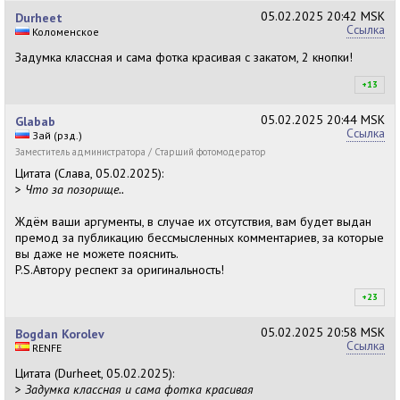
05.02.2025
20:42 MSK
Durheet
Ссылка
Коломенское
Задумка классная и сама фотка красивая с закатом, 2 кнопки!
+13
+1
05.02.2025
20:44 MSK
Glabab
Ссылка
Зай (рзд.)
Заместитель администратора / Старший фотомодератор
Цитата (Слава, 05.02.2025):
>
Что за позорище..
Ждём ваши аргументы, в случае их отсутствия, вам будет выдан
премод за публикацию бессмысленных комментариев, за которые
вы даже не можете пояснить.
P.S.Автору респект за оригинальность!
+23
+2
05.02.2025
20:58 MSK
Bogdan Korolev
Ссылка
RENFE
Цитата (Durheet, 05.02.2025):
>
Задумка классная и сама фотка красивая