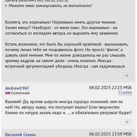
Цитата (Andrew1967, 06.02.2025):
>
Можете меня заминусовать, не впечатлило!
Коллега, это нормально! Нормально иметь другое мнение.
Зачем минус? Наоборот - от меня плюс. Это нормально - не
согласиться со взглядом автора, но выразить ему уважение.
Кстати, возможно, это было бы хорошей практикой - высказывать,
почему лично тебе не понравилось фото. Не просто "фигня", а
давать своё мнение. Мне по жизни доводилось не раз слышать
критику кадров. на самом деле - очень полезно. Иногда -
встречной аргументацией убедишь. Иногда - сам задумаешься.
+2
+2
06.02.2025
22:25 MSK
Andrew1967
Ссылка
Солнечная
Василий! Да, против шерсти иногда гораздо полезней, чем по
ней! Но, автору скажу, что поступает верно! Если творчество
близко по натуре, искать надо и ..., и обязательно результат будет!
+2
+2
06.02.2025
23:59 MSK
Василий Семин