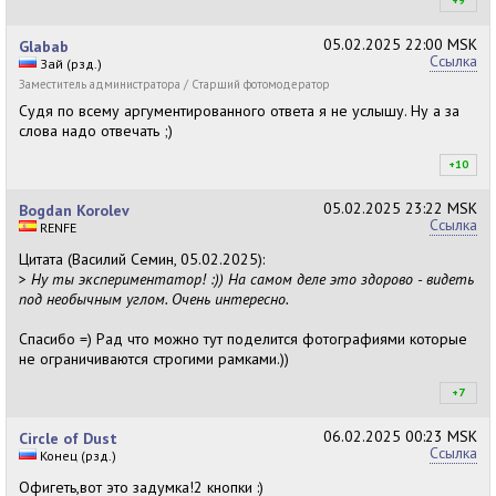
+9
+9
05.02.2025
22:00 MSK
Glabab
Ссылка
Зай (рзд.)
Заместитель администратора / Старший фотомодератор
Судя по всему аргументированного ответа я не услышу. Ну а за
слова надо отвечать ;)
+10
+1
05.02.2025
23:22 MSK
Bogdan Korolev
Ссылка
RENFE
Цитата (Василий Семин, 05.02.2025):
>
Ну ты экспериментатор! :)) На самом деле это здорово - видеть
под необычным углом. Очень интересно.
Спасибо =) Рад что можно тут поделится фотографиями которые
не ограничиваются строгими рамками.))
+7
+7
06.02.2025
00:23 MSK
Circle of Dust
Ссылка
Конец (рзд.)
Офигеть,вот это задумка!2 кнопки :)