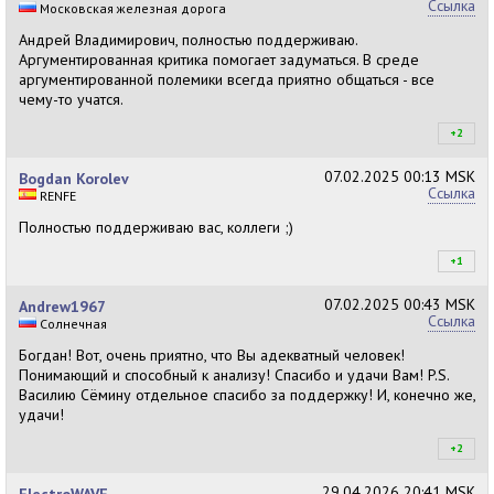
Ссылка
Московская железная дорога
Андрей Владимирович, полностью поддерживаю.
Аргументированная критика помогает задуматься. В среде
аргументированной полемики всегда приятно общаться - все
чему-то учатся.
+2
+2
07.02.2025
00:13 MSK
Bogdan Korolev
Ссылка
RENFE
Полностью поддерживаю вас, коллеги ;)
+1
+1
07.02.2025
00:43 MSK
Andrew1967
Ссылка
Солнечная
Богдан! Вот, очень приятно, что Вы адекватный человек!
Понимающий и способный к анализу! Спасибо и удачи Вам! P.S.
Василию Сёмину отдельное спасибо за поддержку! И, конечно же,
удачи!
+2
+2
29.04.2026
20:41 MSK