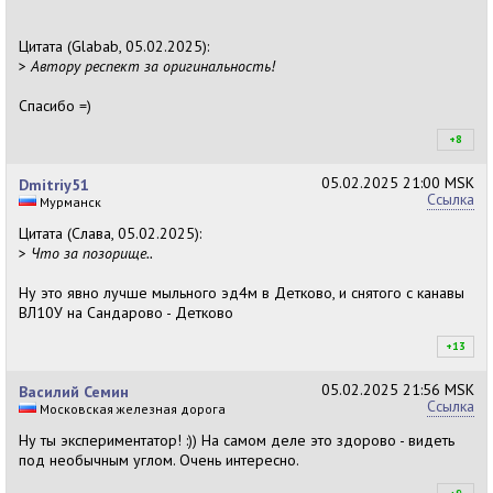
Цитата (Glabab, 05.02.2025):
>
Автору респект за оригинальность!
Спасибо =)
+8
+8
05.02.2025
21:00 MSK
Dmitriy51
Ссылка
Мурманск
Цитата (Слава, 05.02.2025):
>
Что за позорище..
Ну это явно лучше мыльного эд4м в Детково, и снятого с канавы
ВЛ10У на Сандарово - Детково
+13
+1
05.02.2025
21:56 MSK
Василий Семин
Ссылка
Московская железная дорога
Ну ты экспериментатор! :)) На самом деле это здорово - видеть
под необычным углом. Очень интересно.