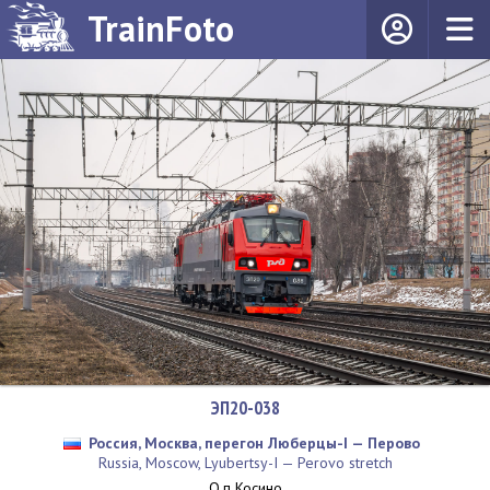
TrainFoto
ЭП20-038
Россия, Москва, перегон Люберцы-I — Перово
Russia, Moscow, Lyubertsy-I — Perovo stretch
О.п Косино