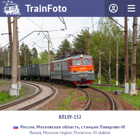
TrainFoto
ВЛ10У-132
Россия, Московская область, станция Поварово-III
Russia, Moscow region, Povarovo-III station