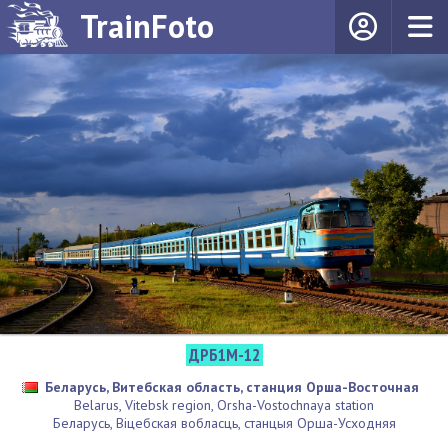
TrainFoto
ДРБ1М-12
Беларусь, Витебская область, станция Орша-Восточная
Belarus, Vitebsk region, Orsha-Vostochnaya station
Беларусь, Віцебская вобласць, станцыя Орша-Усходняя