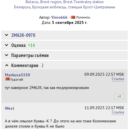
Belarus, Brest region, Brest-Tsentralny station
Беларусь, Брэсцкая вобласць, станцыя Брэст-Цэнтральны
Автор:
Vinio666
·
Лунинец
Дата:
5 сентября 2025 г.
2М62К-0970
Оценка
+14
Параметры съёмки
Комментарии
·
2
09.09.2025
22:57 MSK
Markusa3350
Ссылка
Гудогай
тут наверное 2М62К, так как модернизировали
+2
+2
11.09.2025
22:17 MSK
West
Ссылка
А в чём смысел буквы -К ? До этого на них тоже Коломенские
дизеля стояли и буквы К не было