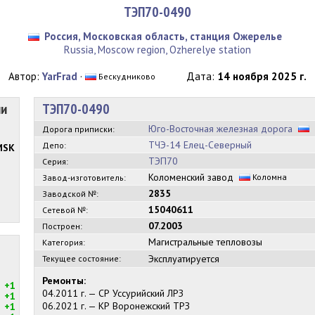
ТЭП70-0490
Россия, Московская область, станция Ожерелье
Russia, Moscow region, Ozherelye station
Автор:
YarFrad
·
Дата:
14 ноября 2025 г.
Бескудниково
ии
ТЭП70-0490
Юго-Восточная железная дорога
Дорога приписки:
ТЧЭ-14 Елец-Северный
Депо:
MSK
ТЭП70
Серия:
Коломенский завод
Коломна
Завод-изготовитель:
2835
Заводской №:
15040611
Сетевой №:
07.2003
Построен:
Магистральные тепловозы
Категория:
Эксплуатируется
Текущее состояние:
Ремонты:
+1
04.2011 г. — СР Уссурийский ЛРЗ
+1
06.2021 г. — КР Воронежский ТРЗ
+1