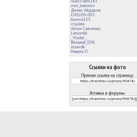
VladTrains183
iron_batonov
Денис Айдаров
CHS200-005
ksavva133
cryolite
Антон Савченко
Limon4ik
_Vlader_
Виталий_DSK
msavdk
Никита П.
Ссылки на фото
Прямая ссылка на страницу:
Вставка в форумы: