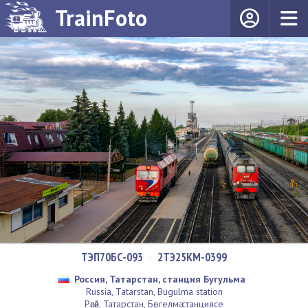
TrainFoto
ТЭП70БС-093
·
2ТЭ25КМ-0399
Россия, Татарстан, станция Бугульма
Russia, Tatarstan, Bugulma station
Рәсәй, Татарстан, Бөгелмә станциясе