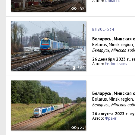
Автор:
Donat1k
258
ВЛ80С-534
Беларусь, Минская 
Belarus, Minsk region,
Беларусь, Мінская во
26 декабря 2023 г., 
Автор:
Fedor_trains
369
Беларусь, Минская 
Belarus, Minsk region
Беларусь, Мiнская во
26 августа 2023 г., с
Автор:
Франт
235