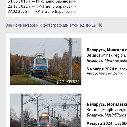
31.08.2018 г. — КР-1 депо Барановичи
22.12.2021 г. — ТР-3 депо Барановичи
??.02.2025 г. — КР-2 депо Барановичи
Все комментарии к фотографиям этой единицы ПС
Беларусь, Минская
Belarus, Minsk region
Беларусь, Мiнская во
3 ноября 2024 г., во
Автор:
Aleksey Zenko
7
522
Беларусь, Могилёвс
Belarus, Mogilev regio
Беларусь, Магілёўская
9 марта 2024 г., суб