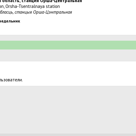
я область, станция Орша-Центральная
ion, Orsha-Tsentralnaya station
вобласць, станцыя Орша-Цэнтральная
онедельник
льзователи.