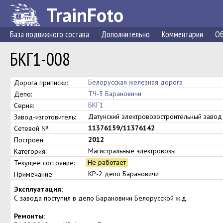
TrainFoto
База подвижного состава
Дополнительно
Комментарии
Об
БКГ1-008
Белорусская железная дорога
Дорога приписки:
ТЧ-3 Барановичи
Депо:
БКГ1
Серия:
Датунский электровозостроительный заво
Завод-изготовитель:
11376159/11376142
Сетевой №:
2012
Построен:
Магистральные электровозы
Категория:
Не работает
Текущее состояние:
КР-2 депо Барановичи
Примечание:
Эксплуатация:
С завода поступил в депо Барановичи Белорусской ж.д.
Ремонты: