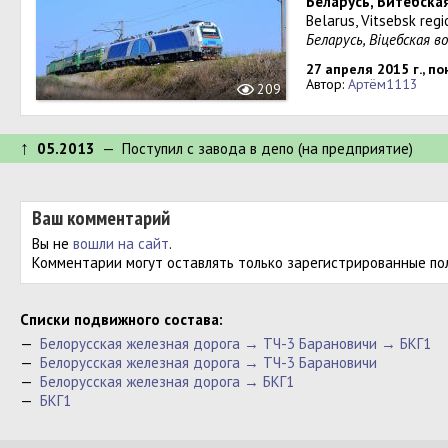
Беларусь, Витебска
Belarus, Vitsebsk reg
Беларусь, Віцебская 
27 апреля 2015 г., п
Автор:
Артём1113
209
↑
05.2013
— Поступил c завода в депо (на предприятие)
Ваш комментарий
Вы не
вошли на сайт
.
Комментарии могут оставлять только зарегистрированные по
Cписки подвижного состава:
—
Белорусская железная дорога → ТЧ-3 Барановичи → БКГ1
—
Белорусская железная дорога → ТЧ-3 Барановичи
—
Белорусская железная дорога → БКГ1
—
БКГ1