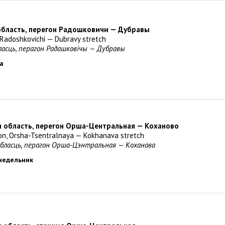
область, перегон Радошковичи — Дубравы
, Radoshkovichi — Dubravy stretch
бласць, перагон Радашковiчы — Дубравы
да
я область, перегон Орша-Центральная — Коханово
ion, Orsha-Tsentralnaya — Kokhanava stretch
вобласць, перагон Орша-Цэнтральная — Коханава
онедельник