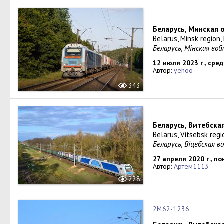
Беларусь, Минская 
Belarus, Minsk region
Беларусь, Мiнская во
12 июля 2023 г., сре
Автор:
yehoo
343
Беларусь, Витебска
Belarus, Vitsebsk reg
Беларусь, Віцебская 
27 апреля 2020 г., п
Автор:
Артём1113
228
2М62-1236