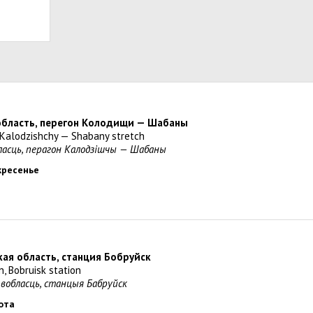
 область, перегон Колодищи — Шабаны
, Kalodzishchy — Shabany stretch
бласць, перагон Калодзiшчы — Шабаны
скресенье
кая область, станция Бобруйск
n, Bobruisk station
 вобласць, станцыя Бабруйск
бота