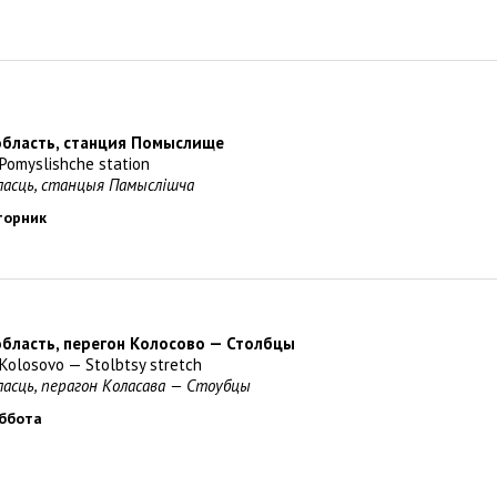
область, станция Помыслище
 Pomyslishche station
бласць, станцыя Памыслішча
вторник
область, перегон Колосово — Столбцы
, Kolosovo — Stolbtsy stretch
бласць, перагон Коласава — Стоубцы
уббота