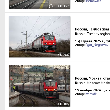
Автор:
kremowkin
1
437
Россия, Тамбовская
Russia, Tambov region
1 февраля 2025 г., с
Автор:
Egor_Negrovov
286
Россия, Москва, ст
Russia, Moscow, Mosk
19 ноября 2024 г., в
Автор:
msavdk
485