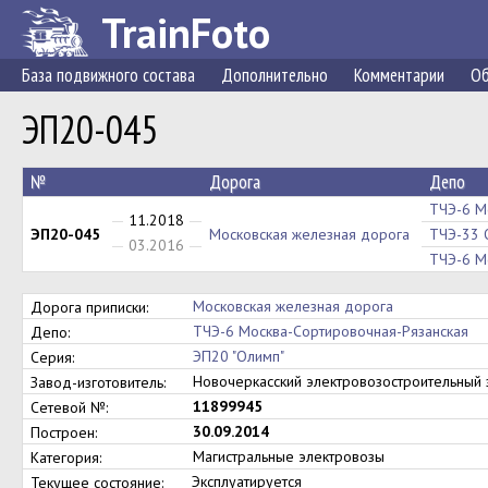
TrainFoto
База подвижного состава
Дополнительно
Комментарии
Об
ЭП20-045
№
Дорога
Депо
ТЧЭ-6 М
11.2018
ЭП20-045
Московская железная дорога
ТЧЭ-33 
03.2016
ТЧЭ-6 М
Московская железная дорога
Дорога приписки:
ТЧЭ-6 Москва-Сортировочная-Рязанская
Депо:
ЭП20 "Олимп"
Серия:
Новочеркасский электровозостроительны
Завод-изготовитель:
11899945
Сетевой №:
30.09.2014
Построен:
Магистральные электровозы
Категория:
Эксплуатируется
Текущее состояние: