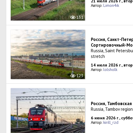
21 июля 2026 г., вто
Автор:
Limon4ik
131
Россия, Санкт-Пете
Сортировочный-Мо
Russia, Saint Petersb
stretch
14 июля 2026 г., вто
Автор:
lolsholk
123
Россия, Тамбовская
Russia, Tambov region
6 июня 2026 г., субб
Автор:
kirill_rzd