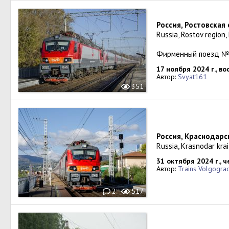
Россия, Ростовская
Russia, Rostov region
Фирменный поезд №2
17 ноября 2024 г., в
Автор:
Svyat161
351
Россия, Краснодарс
Russia, Krasnodar krai
31 октября 2024 г., 
Автор:
Trains Volgogra
2
517