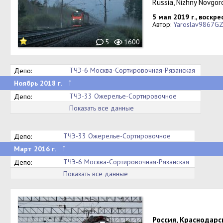
Russia, Nizhny Novgor
5 мая 2019 г., воскр
Автор:
Yaroslav9867G
5
1600
ТЧЭ-6 Москва-Сортировочная-Рязанская
Депо:
↑
Ноябрь 2018 г.
ТЧЭ-33 Ожерельe-Сортировочное
Депо:
Показать все данные
ТЧЭ-33 Ожерельe-Сортировочное
Депо:
↑
Март 2016 г.
ТЧЭ-6 Москва-Сортировочная-Рязанская
Депо:
Показать все данные
Россия, Краснодарс