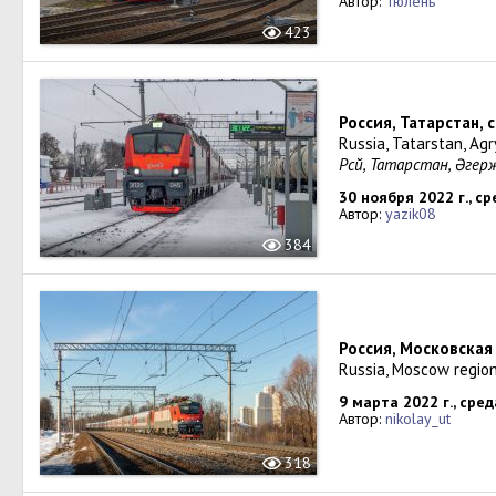
Автор:
Тюлень
423
Россия, Татарстан, 
Russia, Tatarstan, Agr
Рәсәй, Татарстан, Әге
30 ноября 2022 г., ср
Автор:
yazik08
384
Россия, Московска
Russia, Moscow regio
9 марта 2022 г., сред
Автор:
nikolay_ut
318