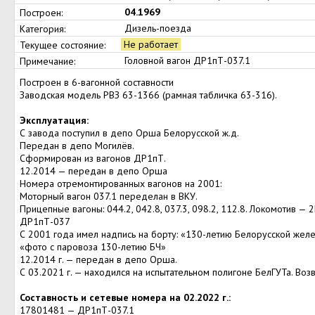
04.1969
Построен:
Дизель-поезда
Категория:
Не работает
Текущее состояние:
Головной вагон ДР1пТ-037.1
Примечание:
Построен в 6-вагонной составности
Заводская модель РВЗ 63-1366 (рамная табличка 63-316).
Эксплуатация:
С завода поступил в депо Орша Белорусской ж.д.
Передан в депо Могилёв.
Сформирован из вагонов ДР1пТ.
12.2014 — передан в депо Орша
Номера отремонтированных вагонов на 2001:
Моторный вагон 037.1 переделан в ВКУ.
Прицепные вагоны: 044.2, 042.8, 037.3, 098.2, 112.8. Локомотив —
ДР1пТ-037
С 2001 года имел надпись на борту: «130-летию Белорусской жел
«фото с паровоза 130-летию БЧ»
12.2014 г. — передан в депо Орша.
С 03.2021 г. — находился на испытательном полигоне БелГУТа. Во
Составность и сетевые номера на 02.2022 г.:
17801481 — ДР1пТ-037.1