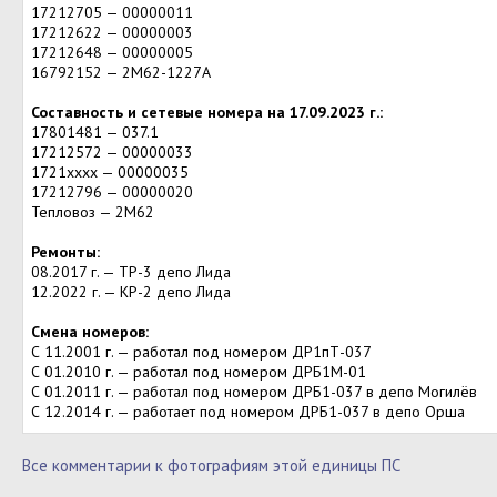
17212705 — 00000011
17212622 — 00000003
17212648 — 00000005
16792152 — 2М62-1227А
Составность и сетевые номера на 17.09.2023 г.:
17801481 — 037.1
17212572 — 00000033
1721хххх — 00000035
17212796 — 00000020
Тепловоз — 2М62
Ремонты:
08.2017 г. — ТР-3 депо Лида
12.2022 г. — КР-2 депо Лида
Смена номеров:
С 11.2001 г. — работал под номером ДР1пТ-037
С 01.2010 г. — работал под номером ДРБ1М-01
С 01.2011 г. — работал под номером ДРБ1-037 в депо Могилёв
С 12.2014 г. — работает под номером ДРБ1-037 в депо Орша
Все комментарии к фотографиям этой единицы ПС