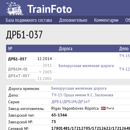
TrainFoto
База подвижного состава
Дополнительно
Комментарии
Об
ДРБ1-037
№
Дорога
Депо
ТЧ-15
12.2014
ДРБ1-037
2011
Белорусская железная дорога
ДРБ1М-01
ТЧ-12
≈ 2005
ДР1пТ-037
11.2001
Белорусская железная дорога
Дорога приписки:
ТЧ-15 Орша имени К.С. Заслонова
Депо:
ДРБ1/ДРБ1М/ДР1пТ
Серия:
Rīgas Vagonbūves Rūpnīca
Завод-изготовитель:
Рига
63-1366
Заводской тип:
73
Заводской №:
17801481/17212705/17212622/1721264
Сетевой №: