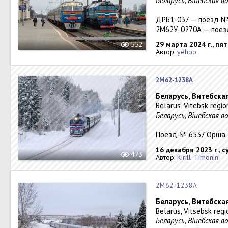
Беларусь, Віцебская 
ДРБ1-037 — поезд №
2М62У-0270А — поез
552
29 марта 2024 г., пя
Автор:
yehoo
2М62-1238А
Беларусь, Витебска
Belarus, Vitebsk regi
Беларусь, Віцебская в
Поезд № 6537 Орша 
16 декабря 2023 г., 
473
Автор:
Kirill_Timonin
2М62-1238А
Беларусь, Витебска
Belarus, Vitsebsk reg
Беларусь, Віцебская в