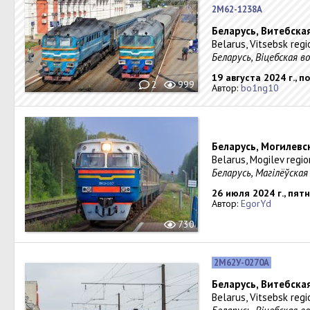
2М62-1238А
Беларусь, Витебска
Belarus, Vitsebsk reg
Беларусь, Віцебская 
19 августа 2024 г., 
2
999
Автор:
bo1ng10
Беларусь, Могилевс
Belarus, Mogilev regio
Беларусь, Магілёўска
26 июля 2024 г., пят
Автор:
EgorYd
730
2М62У-0270А
Беларусь, Витебска
Belarus, Vitsebsk reg