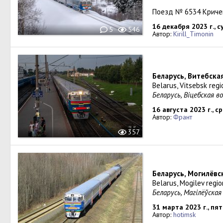
Поезд № 6534 Криче
16 декабря 2023 г., 
5
546
Автор:
Kirill_Timonin
Беларусь, Витебска
Belarus, Vitsebsk reg
Беларусь, Віцебская 
16 августа 2023 г., с
Автор:
Франт
357
Беларусь, Могилёвс
Belarus, Mogilev regi
Беларусь, Магілёўска
31 марта 2023 г., пя
Автор:
hotimsk