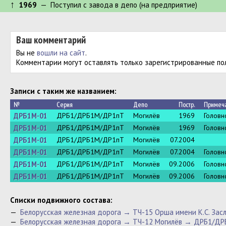
↑
1969
— Поступил c завода в депо (на предприятие)
Ваш комментарий
Вы не
вошли на сайт
.
Комментарии могут оставлять только зарегистрированные по
Записи с таким же названием:
№
Серия
Депо
Постр.
Примеч
ДРБ1М-01
ДРБ1/ДРБ1М/ДР1пТ
Могилёв
1969
Головн
ДРБ1М-01
ДРБ1/ДРБ1М/ДР1пТ
Могилёв
1969
Головн
ДРБ1М-01
ДРБ1/ДРБ1М/ДР1пТ
Могилёв
07.2004
ДРБ1М-01
ДРБ1/ДРБ1М/ДР1пТ
Могилёв
07.2004
Головн
ДРБ1М-01
ДРБ1/ДРБ1М/ДР1пТ
Могилёв
09.2006
Головн
ДРБ1М-01
ДРБ1/ДРБ1М/ДР1пТ
Могилёв
09.2006
Головн
Cписки подвижного состава:
—
Белорусская железная дорога → ТЧ-15 Орша имени К.С. З
—
Белорусская железная дорога → ТЧ-12 Могилёв → ДРБ1/Д