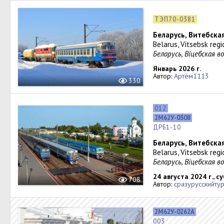
ТЭП70-0381
Беларусь, Витебска
Belarus, Vitsebsk reg
Беларусь, Віцебская в
Январь 2026 г.
Автор:
Артём1113
330
012
2М62У-0308
ДРБ1-10
Беларусь, Витебска
Belarus, Vitsebsk reg
Беларусь, Віцебская 
24 августа 2024 г., с
708
Автор:
сразурусскийтур
2М62У-0262А
003