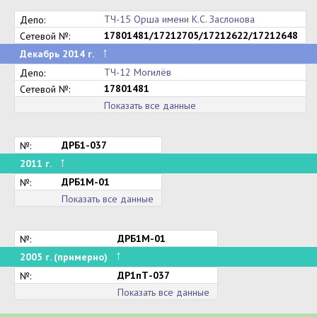
ТЧ-15 Орша имени К.С. Заслонова
Депо:
17801481/17212705/17212622/17212648
Сетевой №:
↑
Декабрь 2014 г.
ТЧ-12 Могилёв
Депо:
17801481
Сетевой №:
Показать все данные
ДРБ1-037
№:
↑
2011 г.
ДРБ1М-01
№:
Показать все данные
ДРБ1М-01
№:
↑
2005 г. (примерно)
ДР1пТ-037
№:
Показать все данные