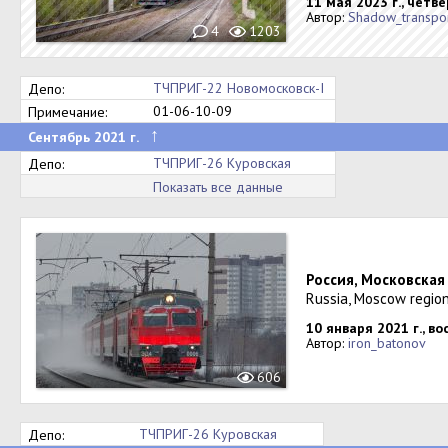
11 мая 2023 г., четве
Автор:
Shadow_transpo
4
1203
ТЧПРИГ-22 Новомосковск-I
Депо:
01-06-10-09
Примечание:
↑
Сентябрь 2021 г.
ТЧПРИГ-26 Куровская
Депо:
Показать все данные
Россия, Московская
Russia, Moscow region
10 января 2021 г., в
Автор:
iron_batonov
606
ТЧПРИГ-26 Куровская
Депо: