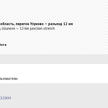
 область, перегон Узуново — разъезд 12 км
, Uzunovo — 12 km junction stretch
бота
льзователи.
ТЭ25КМ