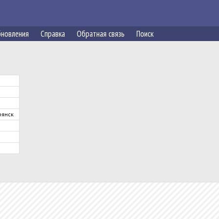
новления
Справка
Обратная связь
Поиск
янск