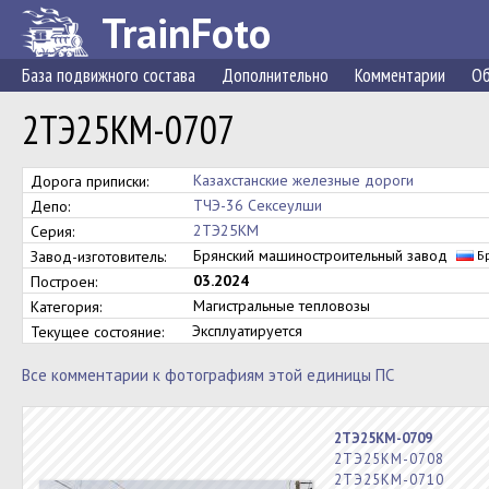
TrainFoto
База подвижного состава
Дополнительно
Комментарии
Об
2ТЭ25КМ-0707
Казахстанские железные дороги
Дорога приписки:
ТЧЭ-36 Сексеулши
Депо:
2ТЭ25КМ
Серия:
Брянский машиностроительный завод
Завод-изготовитель:
Бр
03.2024
Построен:
Магистральные тепловозы
Категория:
Эксплуатируется
Текущее состояние:
Все комментарии к фотографиям этой единицы ПС
2ТЭ25КМ-0709
2ТЭ25КМ-0708
2ТЭ25КМ-0710