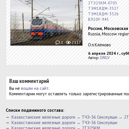
2ТЭ25КМ-0705
ТЭМ18ДМ-3527
ТЭМ18ДМ-3526
ВЛ10У-945
Россия, Московская
Russia, Moscow region
1
2117
О.п.Клёмово
6 апреля 2024 г., суб
Автор:
DRGV
Ваш комментарий
Вы не
вошли на сайт
.
Комментарии могут оставлять только зарегистрированные по
Cписки подвижного состава:
—
Казахстанские железные дороги → ТЧЭ-36 Сексеулши → 2
—
Казахстанские железные дороги → ТЧЭ-36 Сексеулши
—
Казахстанские железные дороги → 2ТЭ25КМ