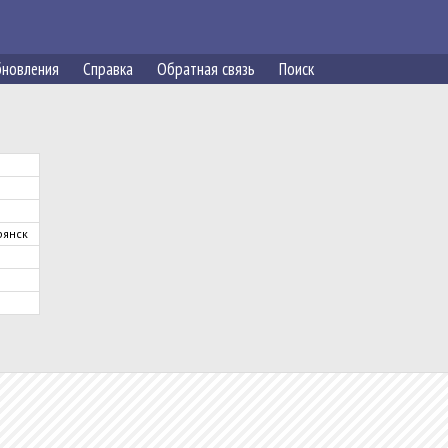
новления
Справка
Обратная связь
Поиск
янск