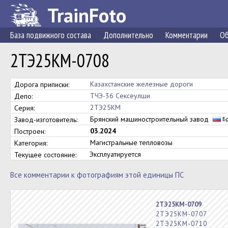
TrainFoto
База подвижного состава
Дополнительно
Комментарии
Об
2ТЭ25КМ-0708
Казахстанские железные дороги
Дорога приписки:
ТЧЭ-36 Сексеулши
Депо:
2ТЭ25КМ
Серия:
Брянский машиностроительный завод
Завод-изготовитель:
Бр
03.2024
Построен:
Магистральные тепловозы
Категория:
Эксплуатируется
Текущее состояние:
Все комментарии к фотографиям этой единицы ПС
2ТЭ25КМ-0709
2ТЭ25КМ-0707
2ТЭ25КМ-0710