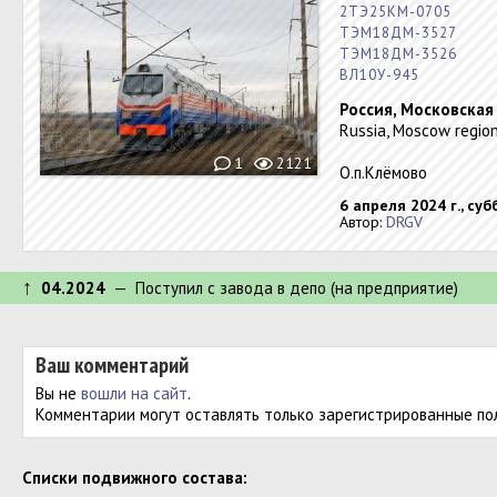
2ТЭ25КМ-0705
ТЭМ18ДМ-3527
ТЭМ18ДМ-3526
ВЛ10У-945
Россия, Московская
Russia, Moscow region
1
2121
О.п.Клёмово
6 апреля 2024 г., суб
Автор:
DRGV
↑
04.2024
— Поступил c завода в депо (на предприятие)
Ваш комментарий
Вы не
вошли на сайт
.
Комментарии могут оставлять только зарегистрированные по
Cписки подвижного состава: