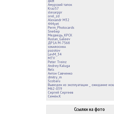
Jjkdt
Амурский тапок
Kraz57
slesarppr
orel_zd
Alexandr M32
444yet
Perm_Photocards
Sne6ep
Медведь_КРСК
Ruslan_Galeev
ДР1А М-756б
sɪɴᴀʀᴏᴄʜᴋᴀ
pazotov
LevM_34
MTV
Peter Treinz
Andrey Kaluga
Rels
Антон Савченко
dmitry_m
Scobaru
Выведен из эксплуатации _ ожидание ис
М62-039
Сергей Сергеев
Семëн.К
Ссылки на фото