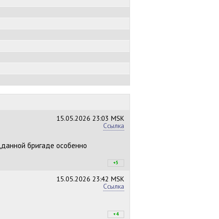
15.05.2026
23:03 MSK
Ссылка
г,данной бригаде особенно
+5
+5
/
–0
15.05.2026
23:42 MSK
Ссылка
+4
+4
/
–0