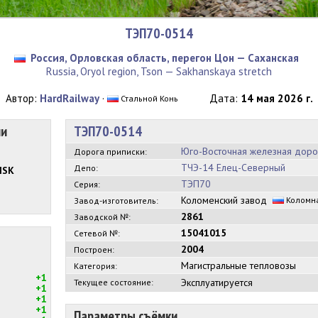
ТЭП70-0514
Россия, Орловская область, перегон Цон — Саханская
Russia, Oryol region, Tson — Sakhanskaya stretch
Автор:
HardRailway
·
Дата:
14 мая 2026 г.
Стальной Конь
ии
ТЭП70-0514
Юго-Восточная железная доро
Дорога приписки:
ТЧЭ-14 Елец-Северный
Депо:
MSK
ТЭП70
Серия:
Коломенский завод
Коломн
Завод-изготовитель:
2861
Заводской №:
15041015
Сетевой №:
2004
Построен:
Магистральные тепловозы
Категория:
+1
Эксплуатируется
Текущее состояние:
+1
+1
+1
Параметры съёмки