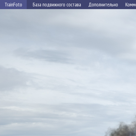
TrainFoto
База подвижного состава
Дополнительно
Комм