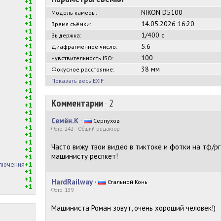
+1
+1
NIKON D5100
Модель камеры:
+1
+1
14.05.2026 16:20
Время съёмки:
+1
1/400 с
Выдержка:
+1
+1
5.6
Диафрагменное число:
+1
100
Чувствительность ISO:
+1
+1
38 мм
Фокусное расстояние:
+1
Показать весь EXIF
+1
+1
+1
Комментарии
·
2
+1
+1
+1
Семëн.К
·
Серпухов
+1
Фото: 242 · Общий редактор
+1
+1
Часто вижу твои видео в тиктоке и фотки на тф/р
+1
машинисту респкет!
+1
ключения
+1
+1
+1
HardRailway
·
Стальной Конь
+1
Фото: 139
Машиниста Роман зовут, очень хороший человек!)