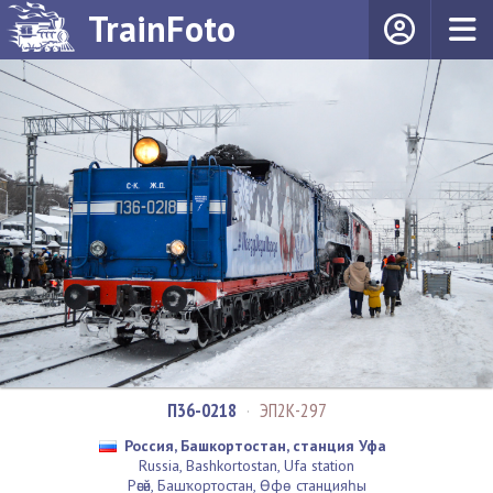
TrainFoto
П36-0218
·
ЭП2К-297
Россия, Башкортостан, станция Уфа
Russia, Bashkortostan, Ufa station
Рәсәй, Башҡортостан, Өфө станцияһы