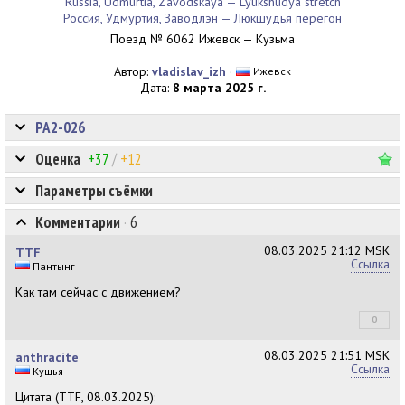
Russia, Udmurtia, Zavodskaya — Lyukshudya stretch
Россия, Удмуртия, Заводлэн — Люкшудья перегон
Поезд № 6062 Ижевск — Кузьма
Автор:
vladislav_izh
·
Ижевск
Дата:
8 марта 2025 г.
РА2-026
Оценка
+37
/
+12
Параметры съёмки
Комментарии
·
6
08.03.2025
21:12 MSK
TTF
Ссылка
Пантынг
Как там сейчас с движением?
0
+0
08.03.2025
21:51 MSK
anthracite
Ссылка
Кушья
Цитата (TTF, 08.03.2025):