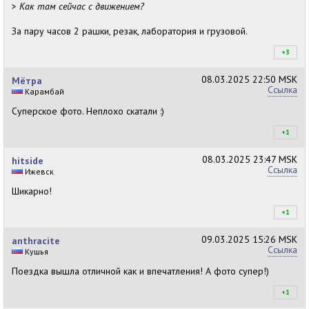
>
Как там сейчас с движением?
За пару часов 2 рашки, резак, лаборатория и грузовой.
+3
+3
08.03.2025
22:50 MSK
Мётра
Ссылка
Карамбай
Суперское фото. Неплохо скатали :)
+1
+1
08.03.2025
23:47 MSK
hitside
Ссылка
Ижевск
Шикарно!
+1
+1
09.03.2025
15:26 MSK
anthracite
Ссылка
Кушья
Поездка вышла отличной как и впечатления! А фото супер!)
+1
+1