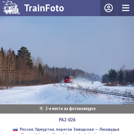
TrainFoto
2-е место на фотоконкурсе
РА2-026
Россия, Удмуртия, перегон Заводская — Люкшудья